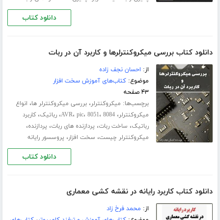
دانلود کتاب
دانلود کتاب بررسی میکروکنترلرها و کاربرد آن در ربات
از:
احسان نجف زاده
موضوع:
کتاب‌های آموزش سخت افزار
۴۳ صفحه
برچسب‌ها:
،
،
میکروکنترلر
بررسی میکروکنترلر ها
انواع
،
،
،
،
،
،
میکروکنترلر
8084
8051
pic
AVR
رباتیک
کاربرد
،
،
،
،
رباتیک
ساخت ربات
پردازنده های ربات
پردازنده
،
،
میکروکنترلر چیست
سخت افزار
پروسسور رایانه
دانلود کتاب
دانلود کتاب کاربرد رایانه در نقشه کشی معماری
از:
محمد فرخ زاد