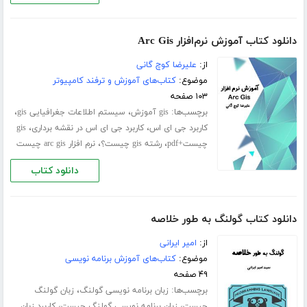
دانلود کتاب آموزش نرم‌افزار Arc Gis
از:
علیرضا کوچ گانی
موضوع:
کتاب‌های آموزش و ترفند کامپیوتر
۱۰۳ صفحه
برچسب‌ها:
،
،
gis آموزش
سیستم اطلاعات جغرافیایی gis
،
،
کاربرد جی ای اس
کاربرد جی ای اس در نقشه برداری
gis
،
،
چیست+pdf
رشته gis چیست؟
نرم افزار arc gis چیست
دانلود کتاب
دانلود کتاب گولنگ به طور خلاصه
از:
امیر ایرانی
موضوع:
کتاب‌های آموزش برنامه نویسی
۴۹ صفحه
برچسب‌ها:
،
زبان برنامه نویسی گولنگ
زبان گولنگ
،
،
چیست
زبان برنامه نویسی گولنگ چیست
کاربرد زبان