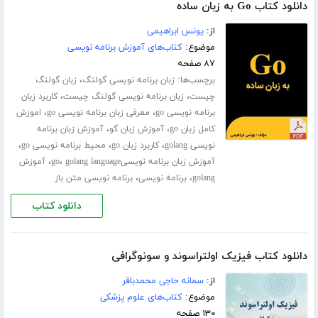
دانلود کتاب Go به زبان ساده
از:
یونس ابراهیمی
موضوع:
کتاب‌های آموزش برنامه نویسی
۸۷ صفحه
برچسب‌ها:
،
زبان برنامه نویسی گولنگ
زبان گولنگ
،
،
چیست
زبان برنامه نویسی گولنگ چیست
کاربرد زبان
،
،
برنامه نویسی go
معرفی زبان برنامه نویسی go
اموزش
،
،
کامل زبان go
آموزش زبان گو
آموزش زبان برنامه
،
،
،
نویسی golang
کاربرد زبان go
محیط برنامه نویسی go
،
،
آموزش زبان برنامه نویسیgo
golang language
آموزش
،
،
golang
برنامه نویسی
برنامه نویسی متن باز
دانلود کتاب
دانلود کتاب فیزیک اولتراسوند و سونوگرافی
از:
سمانه حاجی محمدباقر
موضوع:
کتاب‌های علوم پزشکی
۱۳۰ صفحه