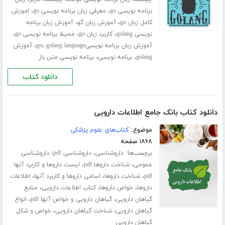
،
،
برنامه نویسی go
معرفی زبان برنامه نویسی go
اموزش
،
،
کامل زبان go
آموزش زبان گو
آموزش زبان برنامه
،
،
،
نویسی golang
کاربرد زبان go
محیط برنامه نویسی go
،
،
آموزش زبان برنامه نویسیgo
golang language
آموزش
،
،
golang
برنامه نویسی
برنامه نویسی متن باز
دانلود کتاب
دانلود کتاب بانک جامع اطلاعات دارویی
موضوع:
کتاب‌های علوم پزشکی
۱۸۶۸ صفحه
برچسب‌ها:
،
،
داروشناسی
داروشناسی pdf
داروشناسی
،
،
عمومی
شناخت داروها pdf
لیست داروها و کاربرد آنها
،
،
،
pdf
شناخت داروها
اسامی داروها و کاربرد آنها
اطلاعات
،
،
،
داروها
خواص داروها
کتاب اطلاعات دارویی
منابع
،
،
گیاهان دارویی
گیاهان دارویی و خواص آنها pdf
انواع
،
،
گیاهان دارویی
شناخت گیاهان دارویی
خواص و شکل
گیاهان دارویی