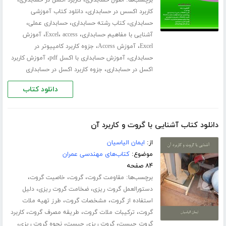
برچسب‌ها:
،
،
اصول حسابداری
کاربرد اکسل در حسابداری
،
کاربرد اکسس در حسابداری
دانلود کتاب آموزشی
،
،
،
حسابداری
کتاب رشته حسابداری
حسابداری عملی
،
،
،
آشنایی با مفاهیم حسابداری
access
Excel
آموزش
،
،
Excel
آموزش Access
جزوه کاربرد کامپیوتر در
،
،
حسابداری
آموزش حسابداری با اکسل pdf
آموزش کاربرد
،
اکسل در حسابداری
جزوه کاربرد اکسل در حسابداری
دانلود کتاب
دانلود کتاب آشنایی با گروت و کاربرد آن
از:
ایمان الیاسیان
موضوع:
کتاب‌های مهندسی عمران
۸۴ صفحه
برچسب‌ها:
،
،
،
مقاومت گروت
گروت
خاصیت گروت
،
،
دستورالعمل گروت ریزی
ضخامت گروت ریزی
دلیل
،
،
استفاده از گروت
مشخصات گروت
طرز تهیه ملات
،
،
،
گروت
ترکیبات ملات گروت
طریقه مصرف گروت
کاربرد
،
،
،
گروت چیست
گروت ریزی چیست
نحوه گروت ریزی