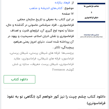
از:
فرهاد بنازاده
موضوع:
کتاب‌های اندیشه و مذهب
۱۷ صفحه
در این کتاب به معرفی و تاریخ سازمان مخفی
فراماسونری ، افراد سرشناس ماسونی در گذشته و حال،
منشأ و نحوه اوج گیری آن، ابزارهای قدرت و اهداف
فراماسونری و نقش ادیان اسلام، مسیحیت و یهود در
آن پرداخته شده است. دنیای امروز یعنی هیاهو،
پیچیدگی، تکثر...
برچسب‌ها:
،
،
فرقه های شیطان پرستی
شیطان پرستی
،
،
،
فراماسون
فرقه های شیطانی
فراماسونری
عقاید
،
،
فراماسونری
شیطان پرست معروف
ستاره ی شش
،
گوشه
Freemason
دانلود کتاب
دانلود کتاب چشم چپت را نیز کور خواهم کرد (نگاهی نو به نفوذ
فراماسونری)