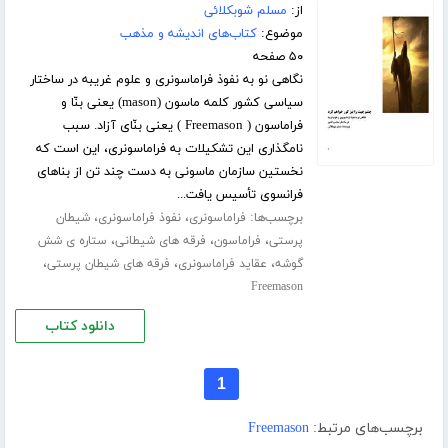
از:
مسلم شوبکلائی
موضوع:
کتاب‌های اندیشه و مذهب
۵۰ صفحه
نگاهی نو به نفوذ فراماسونری و علوم غریبه در ساختار
سیاسی کشور کلمه ماسون (mason) یعنی بنّا و
فراماسون ( Freemason ) یعنی بنّای آزاد. سبب
نامگذاری این تشکیلات به فراماسونری، این است که
نخستین سازمان ماسونی به دست چند تن از بناهای
فرانسوی تأسیس یافت...
برچسب‌ها:
،
،
فراماسونری
نفوذ فراماسونری
شیطان
،
،
،
پرستی
فراماسون
فرقه های شیطانی
ستاره ی شش
،
،
،
گوشه
عقاید فراماسونری
فرقه های شیطان پرستی
Freemason
دانلود کتاب
1
برچسب‌های مرتبط:
Freemason