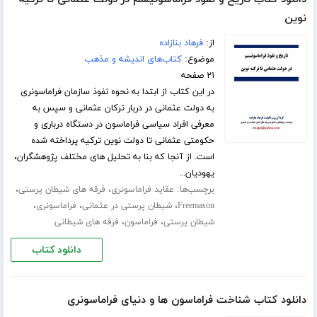
نوین
از:
فرهاد بنازاده
موضوع:
کتاب‌های اندیشه و مذهب
۲۱ صفحه
در این کتاب از ابتدا به نحوه نفوذ سازمان فراماسونری
به دولت عثمانی در دربار ترکان عثمانی و سپس به
معرفی افراد سیاسی فراماسون در دستگاه درباری و
حکومتی عثمانی تا دولت نوین ترکیه پرداخته شده
است. از آنجا که بنا به تحلیل های مختلف پژوهشگران،
یهودیان...
برچسب‌ها:
،
،
عقاید فراماسونری
فرقه های شیطان پرستی
،
،
،
Freemason
شیطان پرستی در عثمانی
فراماسونری
،
،
شیطان پرستی
فراماسون
فرقه های شیطانی
دانلود کتاب
دانلود کتاب شناخت فراماسون ها و دنیای فراماسونری