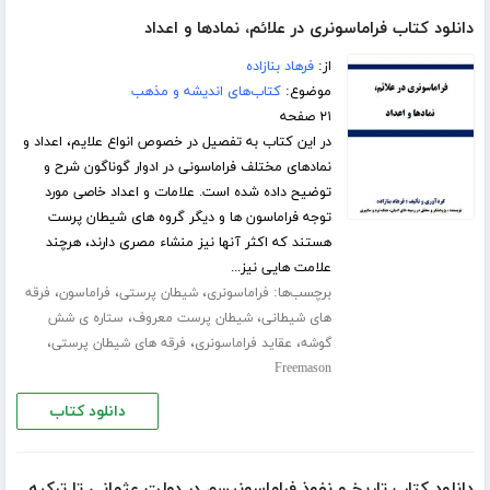
دانلود کتاب فراماسونری در علائم، نمادها و اعداد
از:
فرهاد بنازاده
موضوع:
کتاب‌های اندیشه و مذهب
۲۱ صفحه
در این کتاب به تفصیل در خصوص انواع علایم، اعداد و
نمادهای مختلف فراماسونی در ادوار گوناگون شرح و
توضیح داده شده است. علامات و اعداد خاصی مورد
توجه فراماسون ها و دیگر گروه های شیطان پرست
هستند که اکثر آنها نیز منشاء مصری دارند، هرچند
علامت هایی نیز...
برچسب‌ها:
،
،
،
فراماسونری
شیطان پرستی
فراماسون
فرقه
،
،
های شیطانی
شیطان پرست معروف
ستاره ی شش
،
،
،
گوشه
عقاید فراماسونری
فرقه های شیطان پرستی
Freemason
دانلود کتاب
دانلود کتاب تاریخ و نفوذ فراماسونیسم در دولت عثمانی تا ترکیه