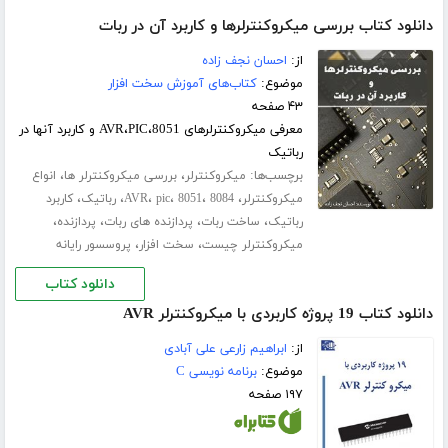
دانلود کتاب بررسی میکروکنترلرها و کاربرد آن در ربات
از:
احسان نجف زاده
موضوع:
کتاب‌های آموزش سخت افزار
۴۳ صفحه
معرفی میکروکنترلرهای AVR،PIC،8051 و کاربرد آنها در
رباتیک
برچسب‌ها:
،
،
میکروکنترلر
بررسی میکروکنترلر ها
انواع
،
،
،
،
،
،
میکروکنترلر
8084
8051
pic
AVR
رباتیک
کاربرد
،
،
،
،
رباتیک
ساخت ربات
پردازنده های ربات
پردازنده
،
،
میکروکنترلر چیست
سخت افزار
پروسسور رایانه
دانلود کتاب
دانلود کتاب 19 پروژه کاربردی با میکروکنترلر AVR
از:
ابراهیم زارعی علی آبادی
موضوع:
برنامه نویسی C
۱۹۷ صفحه