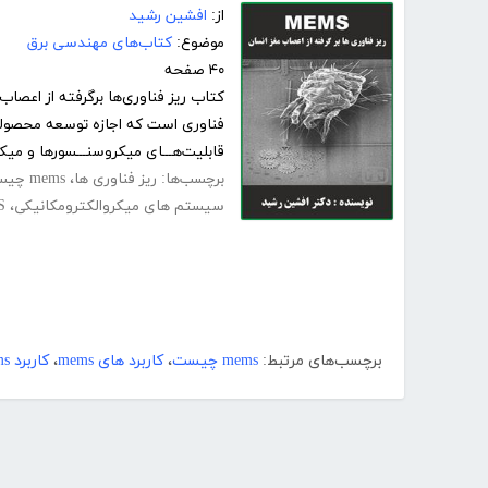
از:
افشین رشید
موضوع:
کتاب‌های مهندسی برق
۴۰ صفحه
فناوری است که اجازه توسعه محصولات 
قابلیت‌هـــای میکروسنـــسورها و میکر
برچسب‌ها:
ریز فناوری ها
،
mems چیست
سیستم های میکروالکترومکانیکی
،
S
برچسب‌های مرتبط:
mems چیست
،
کاربرد های mems
،
کاربرد mems در مهندسی پزشکی