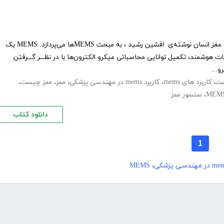
کتاب ریز فناوری‌ها برگرفته از اعصاب مغز انسان نوشته‌ی افشین رشید ، به مبحث MEMS‌ها می‌پردازد. MEMS یک
هوشمند، تکمیل توانایی محاسباتی میکرو الکترون‌ها با در نظـــر گـــرفتن
و...
،
کاربرد های mems
،
کاربرد mems در مهندسی پزشکی
،
ممز
،
ممز چیست
،
MEM
،
سنسور ممز
دانلود کتاب
1
MEMS
،