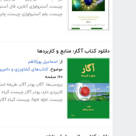
چیست
،
آسترولوژی آنلاین
،
فال آسترو
چیست
،
علم آسترولوژی چیست
،
چارت
دانلود کتاب آگار؛ منابع و کاربردها
از:
اسماعیل پورکاظم
موضوع:
کتاب‌های کشاورزی و دامپرو
۱۶۰ صفحه
برچسب‌ها:
آگار
،
پودر آگار
،
طریقه استف
کاربردی دارد
،
پودر آگار چیست
،
گیاه 
چیست
،
Agar agar چیست
،
گیاه آگا