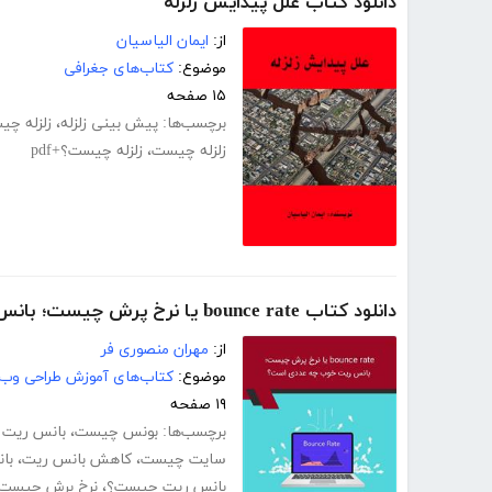
دانلود کتاب علل پیدایش زلزله
از:
ایمان الیاسیان
موضوع:
کتاب‌های جغرافی
۱۵ صفحه
برچسب‌ها:
پیش بینی زلزله
،
زلزله چ
زلزله چیست
،
زلزله چیست؟+pdf
دانلود کتاب bounce rate یا نرخ پرش چیست؛ بانس ریت خوب چه عددی است؟
از:
مهران منصوری فر
موضوع:
کتاب‌های آموزش طراحی وب
۱۹ صفحه
برچسب‌ها:
بونس چیست
،
بانس ریت
سایت چیست
،
کاهش بانس ریت
،
با
بانس ریت چیست؟
،
نرخ برش چیست