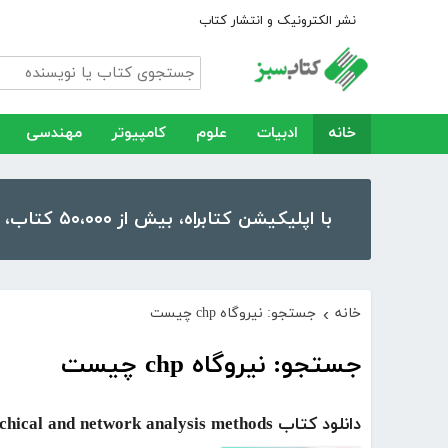
نشر الکترونیک و انتشار کتاب
خانه
ادبیات
علوم
کامپیوتر
مهندسی
با اپلیکیشن کتابراه، بیش از ۵۰،۰۰۰ کتاب، کتاب صوتی و رمان را در موبایل و تبلت خود داشته باشید!
خانه
جستجو: نیروگاه chp چیست
›
جستجو: نیروگاه chp چیست
دانلود کتاب wind power plant construction site selection by using hierarchical and network analysis methods