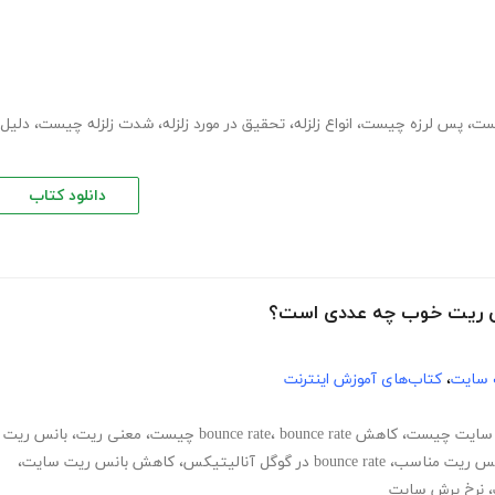
یست
،
پس لرزه چیست
،
انواع زلزله
،
تحقیق در مورد زلزله
،
شدت زلزله چیست
،
دلیل
دانلود کتاب
 سایت
،
کتاب‌های آموزش اینترنت
 سایت چیست
،
کاهش bounce rate
bounce rate چیست
،
،
معنی ریت
،
بانس ریت
نس ریت مناسب
،
bounce rate در گوگل آنالیتیکس
،
کاهش بانس ریت سایت
،
،
نرخ پرش سایت