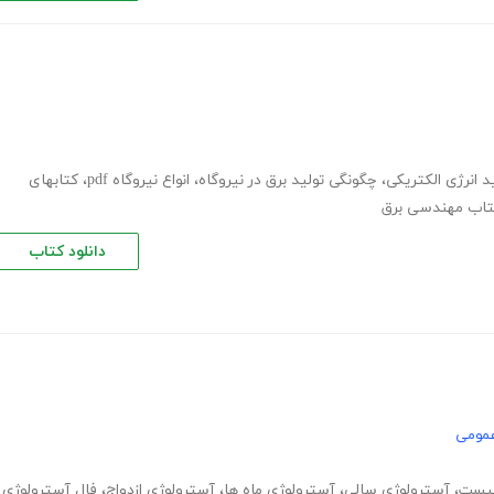
د انرژی الکتریکی
،
چگونگی تولید برق در نیروگاه
،
انواع نیروگاه pdf
،
کتابهای
کتاب مهندسی برق
دانلود کتاب
عمومی
چیست
،
آسترولوژی سالی
،
آسترولوژی ماه ها
،
آسترولوژی ازدواج
،
فال آسترولوژی