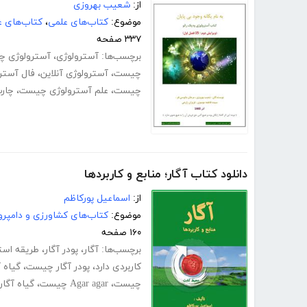
از:
شعیب بهروزی
موضوع:
کتاب‌های علمی
،
کتاب‌های 
۳۳۷ صفحه
برچسب‌ها:
آسترولوژی
،
آسترولوژی 
چیست
،
آسترولوژی آنلاین
،
فال آسترو
چیست
،
علم آسترولوژی چیست
،
چارت
دانلود کتاب آگار؛ منابع و کاربردها
از:
اسماعیل پورکاظم
موضوع:
کتاب‌های کشاورزی و دامپرو
۱۶۰ صفحه
برچسب‌ها:
آگار
،
پودر آگار
،
طریقه استف
کاربردی دارد
،
پودر آگار چیست
،
گیاه 
چیست
،
Agar agar چیست
،
گیاه آگا