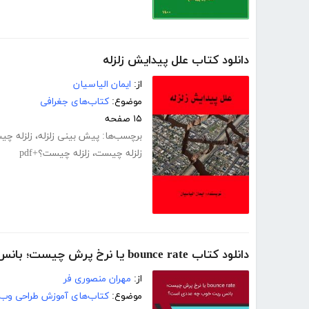
دانلود کتاب علل پیدایش زلزله
از:
ایمان الیاسیان
موضوع:
کتاب‌های جغرافی
۱۵ صفحه
برچسب‌ها:
پیش بینی زلزله
،
زلزله چ
زلزله چیست
،
زلزله چیست؟+pdf
دانلود کتاب bounce rate یا نرخ پرش چیست؛ بانس ریت خوب چه عددی است؟
از:
مهران منصوری فر
موضوع:
کتاب‌های آموزش طراحی وب