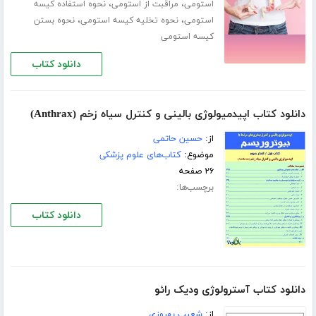
،
،
استومی
مراقبت از استومی
نحوه استفاده کیسه
،
،
استومی
نحوه تخلیه کیسه استومی
نحوه بستن
کیسه استومی
دانلود کتاب
دانلود کتاب اپیدمیولوژی بالینی و كنترل سیاه زخم (Anthrax)
از:
حسین حاتمی
موضوع:
کتاب‌های علوم پزشکی
۲۶ صفحه
برچسب‌ها:
دانلود کتاب
دانلود کتاب آسترولوژی ودیک رائو
از:
شعیب بهروزی