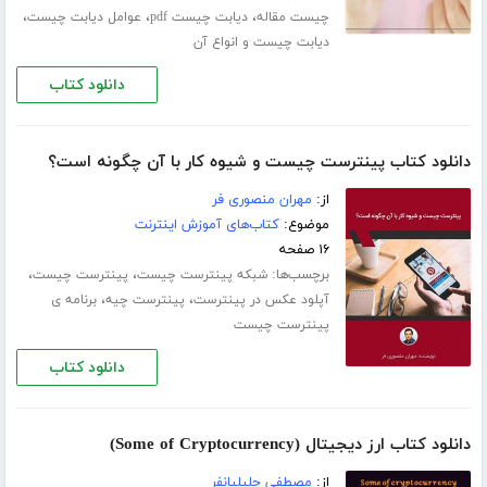
،
،
،
چیست مقاله
دیابت چیست pdf
عوامل دیابت چیست
دیابت چیست و انواع آن
دانلود کتاب
دانلود کتاب پینترست چیست و شیوه کار با آن چگونه است؟
از:
مهران منصوری فر
موضوع:
کتاب‌های آموزش اینترنت
۱۶ صفحه
برچسب‌ها:
،
،
شبکه پینترست چیست
پینترست چیست
،
،
آپلود عکس در پینترست
پینترست چیه
برنامه ی
پینترست چیست
دانلود کتاب
دانلود کتاب ارز دیجیتال (Some of Cryptocurrency)
از:
مصطفی جلیلیانفر