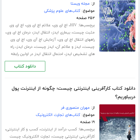
از:
مجله ویستا
موضوع:
کتاب‌های علوم پزشکی
۲۵۲ صفحه
برچسب‌ها:
،
،
،
HIV
اچ ای وی
علائم اچ ای وی
اچ ای وی
،
،
،
،
مثبت چیست
بیماری ایدز
انتقال ایدز
درمان اچ ای وی
،
،
راههای انتقال اچ ای وی
آزمایش اچ آی وی
اچ ای وی
،
،
،
،
چیست
ایدز و علائم آن
ایدز چیست
درمان ایدز
راه
،
های تشخیص ایدز
احتمال انتقال ایدز در اولین رابطه
دانلود کتاب
دانلود کتاب کارآفرینی اینترنتی چیست؛ چگونه از اینترنت پول
دربیاوریم؟
از:
مهران منصوری فر
موضوع:
کتاب‌های تجارت الکترونیک
۱۹ صفحه
برچسب‌ها:
،
،
کسب درآمد از اینترنت
کسب و کار اینترنتی
،
کارآفرینی اینترنتی چیست
تجارت الکترونیک چیست