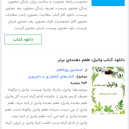
،
،
،
معنویت
رابطه معنویت و سلامت روان
زندگی معنوی
،
،
زندگی معنوی چیست
تعریف زندگی معنوی
بعد معنوی
،
،
چیست
دانلود pdf کتاب مطالبات معنوی
کتاب مطالبات
،
،
معنوی pdf
خصوصیات افراد معنوی
بعد معنوی انسان
،
،
چیست
خود معنوی چیست
انسان معنوی کیست
دانلود کتاب
دانلود کتاب وانیل؛ طعم دهنده‌ی برتر
از:
اسماعیل پورکاظم
موضوع:
کتاب‌های کشاورزی و دامپروری
۲۵۴ صفحه
برچسب‌ها:
،
،
،
وانیل
وانیلا
وانیلا چیست
وانیل را چگونه
،
،
،
مصرف کنیم
وانیل از خانواده کدام گیاه است
گل وانیل
،
،
طعم دهنده وانیل
طعم دهنده وانیل از کجا میاد
طعم
،
،
وانیل از چی درست میشه
طعم وانیل چگونه است
طعم
،
،
دهنده وانیل از کجا می آید
طعم وانیل از کجا میاد
،
،
وانیل از کدام گیاه است
کاشت گیاه وانیل در ایران
گیاه