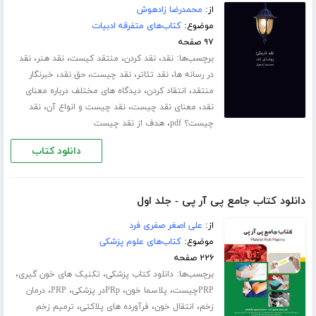
از:
محمدرضا زادهوش
موضوع:
کتاب‌های متفرقه ادبیات
۹۷ صفحه
برچسب‌ها:
،
،
،
،
نقد
نقد کردن
منتقد کیست
نقد هنر
نقد
،
،
،
،
در رسانه ها
نقد تئاتر
نقد چیست
حق نقد
خبرنگار
،
،
منتقد
انتقاد کردن
دیدگاه های مختلف درباره معنای
،
،
،
نقد
معنای نقد چیست
نقد چیست و انواع آن
نقد
،
چیست؟ pdf
هدف از نقد چیست
دانلود کتاب
دانلود کتاب جامع پی آر پی - جلد اول
از:
علی اصغر صفری فرد
موضوع:
کتاب‌های علوم پزشکی
۲۲۶ صفحه
برچسب‌ها:
،
،
دانلود کتاب پزشکی
تکنیک های خون گیری
،
،
،
،
PRPچیست
پلاسما خون
PRpدر پزشکی
PRP
درمان
،
،
،
زخم
انتقال خون
فرآورده های پلاکتی
ترمیم زخم