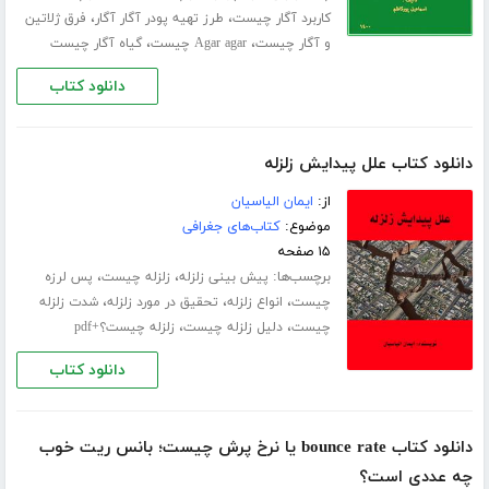
،
،
کاربرد آگار چیست
طرز تهیه پودر آگار آگار
فرق ژلاتین
،
،
و آگار چیست
Agar agar چیست
گیاه آگار چیست
دانلود کتاب
دانلود کتاب علل پیدایش زلزله
از:
ایمان الیاسیان
موضوع:
کتاب‌های جغرافی
۱۵ صفحه
برچسب‌ها:
،
،
پیش بینی زلزله
زلزله چیست
پس لرزه
،
،
،
چیست
انواع زلزله
تحقیق در مورد زلزله
شدت زلزله
،
،
چیست
دلیل زلزله چیست
زلزله چیست؟+pdf
دانلود کتاب
دانلود کتاب bounce rate یا نرخ پرش چیست؛ بانس ریت خوب
چه عددی است؟