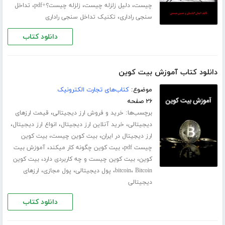
،
،
،
چیست
دلیل زلزله چیست
زلزله چیست؟+pdf
تداخل
،
سنجی راداری
تکنیک تداخل سنجی راداری
دانلود کتاب
دانلود کتاب آموزش بیت کوین
موضوع:
کتاب‌های تجارت الکترونیک
۲۶ صفحه
برچسب‌ها:
،
خرید و فروش ارز دیجیتالی
قیمت ارزهای
،
،
،
دیجیتالی
خرید آنلاین ارز دیجیتال
انواع ارز دیجیتال
،
،
ارز دیجیتال در ایران
بیت کوین چیست
بیت کوین
،
،
چیست pdf
بیت کوین چگونه کار میکند
آموزش بیت
،
،
کوین
بیت کوین چیست و چه کاربردی دارد
بیت کوین
،
،
،
،
Bitcoin
bitcoin
پول دیجیتالی
پول مجازی
ارزهای
دیجیتالی
دانلود کتاب