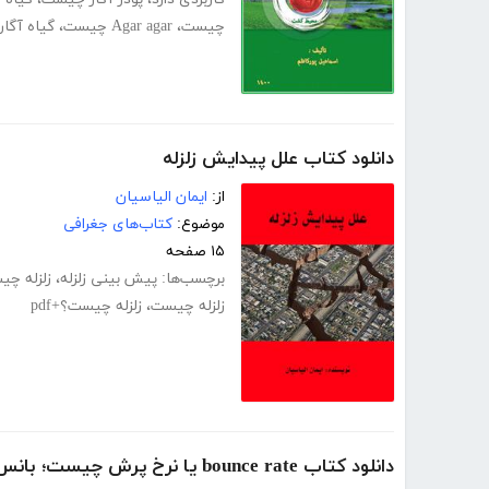
چیست
،
Agar agar چیست
،
گیاه آگا
دانلود کتاب علل پیدایش زلزله
از:
ایمان الیاسیان
موضوع:
کتاب‌های جغرافی
۱۵ صفحه
برچسب‌ها:
پیش بینی زلزله
،
زلزله چ
زلزله چیست
،
زلزله چیست؟+pdf
دانلود کتاب bounce rate یا نرخ پرش چیست؛ بانس ریت خوب چه عددی است؟