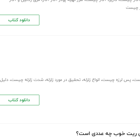
ر چیست
دانلود کتاب
یست
،
پس لرزه چیست
،
انواع زلزله
،
تحقیق در مورد زلزله
،
شدت زلزله چیست
،
دلیل
دانلود کتاب