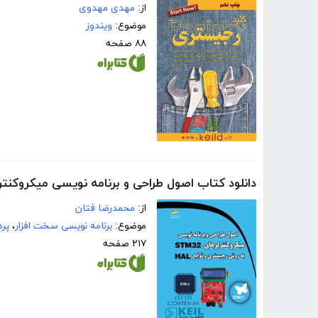
از:
مهدی مهدوی
موضوع:
ویندوز
۸۸ صفحه
دانلود کتاب اصول طراحی و برنامه نویسی میکروکنترلرهای STM32 به روش رجیستری و 
از:
محمدرضا فتان
موضوع:
برنامه نویسی سخت افزار
،
پرد
۲۱۷ صفحه