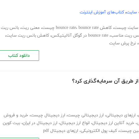
 سایت
،
کتاب‌های آموزش اینترنت
 سایت چیست
،
کاهش bounce rate
bounce rate چیست
،
،
معنی ریت
،
بانس ریت
نس ریت مناسب
،
bounce rate در گوگل آنالیتیکس
،
کاهش بانس ریت سایت
،
،
نرخ پرش سایت
دانلود کتاب
ز طریق آن سرمایه‌گذاری کرد؟
،
ارزهای دیجیتالی
،
ارز دیجیتالی چیست
،
ارز دیجیتال چیست
،
خرید و فروش
ی
،
خرید آنلاین ارز دیجیتال
،
انواع ارز دیجیتال
،
ارز دیجیتال در ایران
،
بیت کوین
چین چیست
،
کیف پول الکترونیکی
،
ارزهای دیجیتال pdf