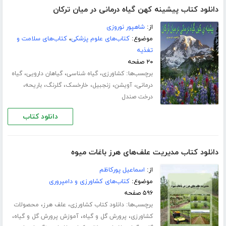
دانلود کتاب پیشینه کهن گیاه درمانی در میان ترکان
از:
شاهپور نوروزی
موضوع:
کتاب‌های علوم پزشکی
،
کتاب‌های سلامت و
تغذیه
۲۰ صفحه
برچسب‌ها:
،
،
،
کشاورزی
گیاه شناسی
گیاهان دارویی
گیاه
،
،
،
،
،
،
درمانی
آویشن
زنجبیل
خارخسک
گلرنگ
باریحه
درخت صندل
دانلود کتاب
دانلود کتاب مدیریت علف‌های هرز باغات میوه
از:
اسماعیل پورکاظم
موضوع:
کتاب‌های کشاورزی و دامپروری
۵۹۶ صفحه
برچسب‌ها:
،
،
دانلود کتاب کشاورزی
علف هرز
محصولات
،
،
،
کشاورزی
پرورش گل و گیاه
آموزش پرورش گل و گیاه