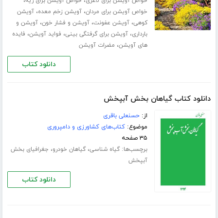
،
،
خواص آویشن برای لاغری
خواص آویشن برای ریه
،
،
خواص آویشن برای مردان
آویشن زخم معده
آویشن
،
،
،
کوهی
آویشن عفونت
آویشن و فشار خون
آویشن و
،
،
،
بارداری
آویشن برای گرفتگی بینی
فواید آویشن
فایده
،
های آویشن
مضرات آویشن
دانلود کتاب
دانلود کتاب گیاهان بخش آبپخش
از:
حسنعلی باقری
موضوع:
کتاب‌های کشاورزی و دامپروری
۳۵ صفحه
برچسب‌ها:
،
،
گیاه شناسی
گیاهان خودرو
جغرافیای بخش
آبپخش
دانلود کتاب