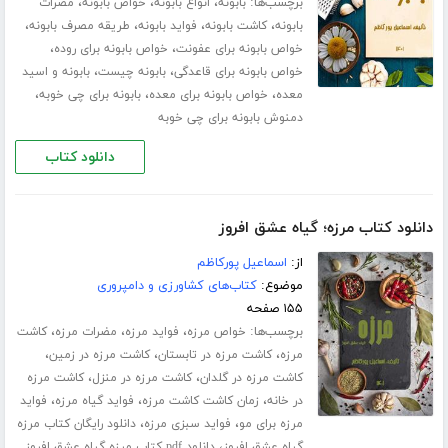
برچسب‌ها:
،
،
،
بابونه
انواع بابونه
خواص بابونه
مضرات
،
،
،
،
بابونه
کاشت بابونه
فواید بابونه
طریقه مصرف بابونه
،
،
خواص بابونه برای عفونت
خواص بابونه برای روده
،
،
خواص بابونه برای قاعدگی
بابونه چیست
بابونه و اسید
،
،
،
معده
خواص بابونه برای معده
بابونه برای چی خوبه
دمنوش بابونه برای چی خوبه
دانلود کتاب
دانلود کتاب مرزه؛ گیاه عشق افروز
از:
اسماعیل پورکاظم
موضوع:
کتاب‌های کشاورزی و دامپروری
۱۵۵ صفحه
برچسب‌ها:
،
،
،
خواص مرزه
فواید مرزه
مضرات مرزه
کاشت
،
،
،
مرزه
کاشت مرزه در تابستان
کاشت مرزه در زمین
،
،
کاشت مرزه در گلدان
کاشت مرزه در منزل
کاشت مرزه
،
،
،
در خانه
زمان کاشت کاشت مرزه
فواید گیاه مرزه
فواید
،
،
مرزه برای مو
فواید سبزی مرزه
دانلود رایگان کتاب مرزه
،
گیاه عشق افروز
دانلود pdf کتاب مرزه گیاه عشق افروز