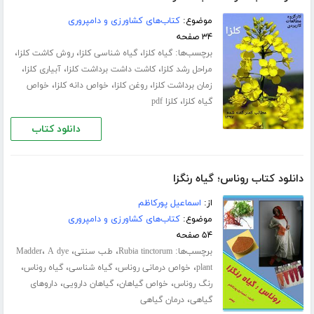
موضوع:
کتاب‌های کشاورزی و دامپروری
۳۴ صفحه
برچسب‌ها:
،
،
،
گیاه کلزا
گیاه شناسی کلزا
روش کاشت کلزا
،
،
،
مراحل رشد کلزا
کاشت داشت برداشت کلزا
آبیاری کلزا
،
،
،
زمان برداشت کلزا
روغن کلزا
خواص دانه کلزا
خواص
،
گیاه کلزا
کلزا pdf
دانلود کتاب
دانلود کتاب روناس؛ گیاه رنگزا
از:
اسماعیل پورکاظم
موضوع:
کتاب‌های کشاورزی و دامپروری
۵۴ صفحه
برچسب‌ها:
،
،
،
Rubia tinctorum
طب سنتی
A dye
Madder
،
،
،
،
plant
خواص درمانی روناس
گیاه شناسی
گیاه روناس
،
،
،
رنگ روناس
خواص گیاهان
گیاهان دارویی
داروهای
،
گیاهی
درمان گیاهی