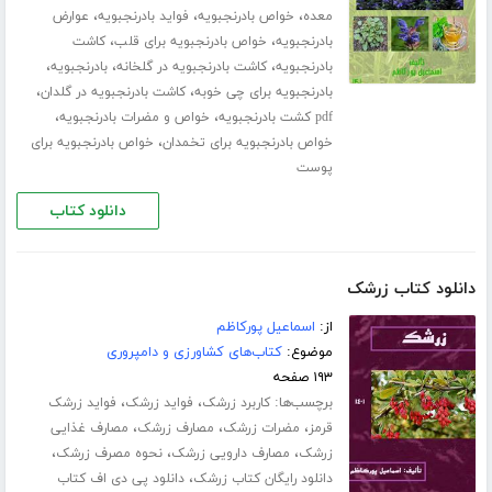
،
،
،
معده
خواص بادرنجبویه
فواید بادرنجبویه
عوارض
،
،
بادرنجبویه
خواص بادرنجبویه برای قلب
کاشت
،
،
،
بادرنجبویه
کاشت بادرنجبویه در گلخانه
بادرنجبویه
،
،
بادرنجبویه برای چی خوبه
کاشت بادرنجبویه در گلدان
،
،
pdf کشت بادرنجبویه
خواص و مضرات بادرنجبویه
،
خواص بادرنجبویه برای تخمدان
خواص بادرنجبویه برای
پوست
دانلود کتاب
دانلود کتاب زرشک
از:
اسماعیل پورکاظم
موضوع:
کتاب‌های کشاورزی و دامپروری
۱۹۳ صفحه
برچسب‌ها:
،
،
کاربرد زرشک
فواید زرشک
فواید زرشک
،
،
،
قرمز
مضرات زرشک
مصارف زرشک
مصارف غذایی
،
،
،
زرشک
مصارف دارویی زرشک
نحوه مصرف زرشک
،
دانلود رایگان کتاب زرشک
دانلود پی دی اف کتاب