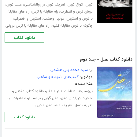
،
،
،
،
ترس
انواع ترس
تعریف ترس در روانشناسی
علت ترس
،
،
درمان ترس و اضطراب
راه مقابله با ترس
راه های مقابله
،
،
،
،
با ترس و استرس
فوبیا
وحشت
استرس و اضطراب
،
چگونه با ترس مقابله کنیم
راه های مقابله با ترس درونی
دانلود کتاب
دانلود کتاب عقل - جلد دوم
از:
سید محمد بنی هاشمی
موضوع:
کتاب‌های اندیشه و مذهب
۲۵۰ صفحه
برچسب‌ها:
،
،
شناخت علم و عقل
دانلود کتاب مذهبی
،
،
،
احادیث درباره ی عقل
عقل گرایی در اسلام
انتشارات نبا
،
،
تعریف عقل
تعریف علم
عقل و دین
دانلود کتاب