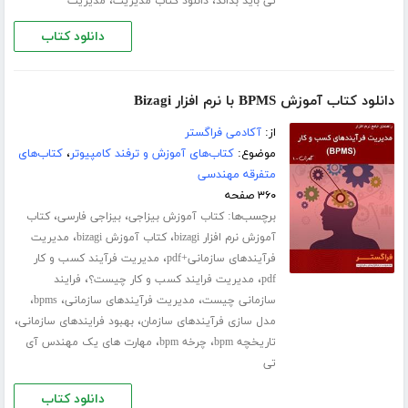
،
،
تی باید بداند
دانلود کتاب مدیریت
مدیریت
دانلود کتاب
دانلود کتاب آموزش BPMS با نرم افزار Bizagi
از:
آکادمی فراگستر
موضوع:
کتاب‌های آموزش و ترفند کامپیوتر
،
کتاب‌های
متفرقه مهندسی
۳۶۰ صفحه
برچسب‌ها:
،
،
کتاب آموزش بیزاجی
بیزاجی فارسی
کتاب
،
،
آموزش نرم افزار bizagi
کتاب آموزش bizagi
مدیریت
،
فرآیندهای سازمانی+pdf
مدیریت فرآیند کسب و کار
،
،
pdf
مدیریت فرایند کسب و کار چیست؟
فرایند
،
،
،
سازمانی چیست
مدیریت فرآیندهای سازمانی
bpms
،
،
مدل سازی فرآیندهای سازمان
بهبود فرایندهای سازمانی
،
،
تاریخچه bpm
چرخه bpm
مهارت های یک مهندس آی
تی
دانلود کتاب