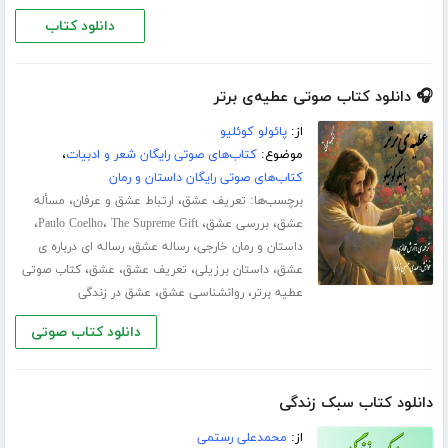
دانلود کتاب
🎧 دانلود کتاب صوتی عطیه‌ی برتر
از:
پائولو کوئلیو
موضوع:
کتاب‌های صوتی رایگان شعر و ادبیات
،
کتاب‌های صوتی رایگان داستان و رمان
برچسب‌ها:
،
،
تعریف عشق
ارتباط عشق و عرفان
مسأله
،
،
،
،
عشق
بررسی عشق
The Supreme Gift
Paulo Coelho
،
،
داستان و رمان خارجی
رساله عشق
رساله ای درباره ی
،
،
،
،
عشق
داستان برزیلی
تعریف عشق
عشق
کتاب صوتی
،
،
عطیه برتر
روانشناسی عشق
عشق در زندگی
دانلود کتاب صوتی
دانلود کتاب سبک زندگی
از:
محمدعلی رستمی