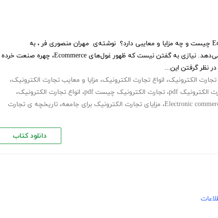
کتاب تجارت الکترونیک یا Ecommerce چیست و چه مزایا و معایبی دارد؟ نوشته‌ی مهران منصوری فر ، به
پرسش‌های شما در این زمینه پاسخ می‌دهد. نیازی به گفتن نیست که ظهور غول‌های Ecommerce، چهره صنعت خرده
ر‌ نظر گرفتن این...
تجارت الکترونیک
،
انواع تجارت الکترونیک
،
مزایا و معایب تجارت الکترونیک
،
ت الکترونیک pdf
،
تجارت الکترونیک چیست pdf
،
انواع تجارت الکترونیک
،
Electronic commer
،
مزایای تجارت الکترونیک برای جامعه
،
تاریخچه ی تجارت
دانلود کتاب
لاعات