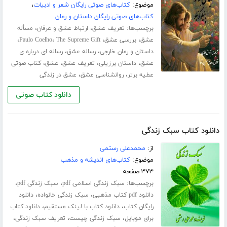
موضوع:
کتاب‌های صوتی رایگان شعر و ادبیات
،
کتاب‌های صوتی رایگان داستان و رمان
برچسب‌ها:
،
،
تعریف عشق
ارتباط عشق و عرفان
مسأله
،
،
،
،
عشق
بررسی عشق
The Supreme Gift
Paulo Coelho
،
،
داستان و رمان خارجی
رساله عشق
رساله ای درباره ی
،
،
،
،
عشق
داستان برزیلی
تعریف عشق
عشق
کتاب صوتی
،
،
عطیه برتر
روانشناسی عشق
عشق در زندگی
دانلود کتاب صوتی
دانلود کتاب سبک زندگی
از:
محمدعلی رستمی
موضوع:
کتاب‌های اندیشه و مذهب
۳۷۳ صفحه
برچسب‌ها:
،
،
سبک زندگی اسلامی pdf
سبک زندگی pdf
،
،
دانلود pdf کتاب مذهبی
سبک زندگی خانواده
دانلود
،
،
رایگان کتاب
دانلود کتاب با لینک مستقیم
دانلود کتاب
،
،
،
برای موبایل
سبک زندگی چیست
تعریف سبک زندگی