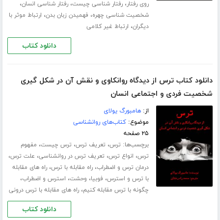
،
،
،
روی رفتار
رفتار شناسی چیست
رفتار شناسی انسان
،
،
شخصیت شناسی چهره
فهمیدن زبان بدن
ارتباط موثر با
،
دیگران
ارتباط غیر کلامی
دانلود کتاب
دانلود کتاب ترس از دیدگاه روانکاوی و نقش آن در شکل گیری
شخصیت فردی و اجتماعی انسان
از:
هامبورگ یولای
موضوع:
کتاب‌های روانشناسی
۲۵ صفحه
برچسب‌ها:
،
،
،
ترس
تعریف ترس
ترس چیست
مفهوم
،
،
،
،
ترس
انواع ترس
تعریف ترس در روانشناسی
علت ترس
،
،
درمان ترس و اضطراب
راه مقابله با ترس
راه های مقابله
،
،
،
،
با ترس و استرس
فوبیا
وحشت
استرس و اضطراب
،
چگونه با ترس مقابله کنیم
راه های مقابله با ترس درونی
دانلود کتاب