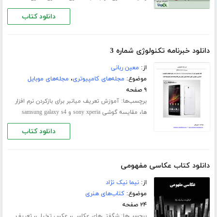
دانلود کتاب
دانلود خبرنامه تکنولوژی شماره 3
از:
معین ربانی
موضوع:
مجله‌های کامپیوتری
،
مجله‌های موبایل
۹ صفحه
برچسب‌ها:
آموزش تعریف میانبر برای بازکردن نرم افزار
،
ها
مقایسه گوشی sony xperia و samsung galaxy s4
دانلود کتاب
دانلود کتاب عکاسی مفهومی
از:
نیما نیک نژاد
موضوع:
کتاب‌های هنری
۲۴ صفحه
برچسب‌ها:
،
،
شگفتی‌های عکاسی
عکس تخیلی
تعریف