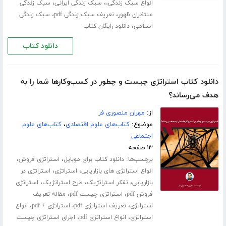
،
،
انواع سبک زندگی،
سبک زندگی ایرانی
سبک زندگی
،
،
منتظران ظهور
تعریف سبک زندگی pdf
سبک زندگی
،
اسلامی
دانلود رایگان کتاب
دانلود کتاب
دانلود کتاب استراتژی چیست و چطور در کسب‌و‌کارها شما را به
هدف می‌رساند؟
از:
مهران منصوری فر
موضوع:
کتاب‌های علوم اقتصادی
،
کتاب‌های علوم
اجتماعی
۱۳ صفحه
برچسب‌ها:
،
،
دانلود کتاب برای موبایل
استراتژی فروش
،
،
انواع استراتژی های بازاریابی
استراتژی
استراتژی در
،
،
،
بازاریابی
تفکر استراتژیک
طرح استراتژیک
استراتژی
،
،
فروش pdf
استراتژی چیست pdf
مقاله تعریف
،
،
،
استراتژی
تعریف استراتژی pdf
استراتژی + pdf
انواع
،
،
استراتژی
انواع استراتژی pdf
اجرای استراتژی چیست