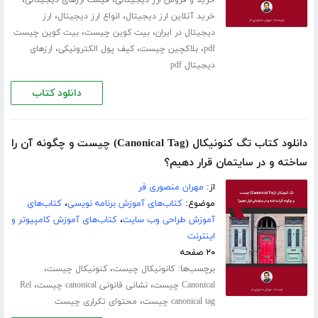
،
،
خرید و فروش ارز دیجیتالی
قیمت ارزهای دیجیتالی
،
،
خرید آنلاین ارز دیجیتال
انواع ارز دیجیتال
ارز
،
،
دیجیتال در ایران
بیت کوین چیست
بیت کوین چیست
،
،
،
pdf
بلاکچین چیست
کیف پول الکترونیکی
ارزهای
دیجیتال pdf
دانلود کتاب
دانلود کتاب تگ کنونیکال (Canonical Tag) چیست و چگونه آن را
ساخته و در سایتمان قرار دهیم؟
از:
مهران منصوری فر
موضوع:
کتاب‌های آموزش برنامه نویسی
،
کتاب‌های
آموزش طراحی وب سایت
،
کتاب‌های آموزش کامپیوتر و
اینترنت
۲۰ صفحه
برچسب‌ها:
،
،
کانونیکال چیست
کنونیکال چیست
،
،
Canonical چیست
نشانی قانونی canonical چیست
Rel
،
canonical tag چیست
محتوای تکراری چیست