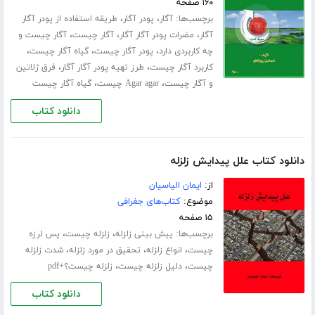
۱۶۰ صفحه
برچسب‌ها:
،
،
آگار
پودر آگار
طریقه استفاده از پودر آگار
،
،
،
آگار
مضرات پودر آگار آگار
آگار چیست
آگار چیست و
،
،
،
چه کاربردی دارد
پودر آگار چیست
گیاه آگار چیست
،
،
کاربرد آگار چیست
طرز تهیه پودر آگار آگار
فرق ژلاتین
،
،
و آگار چیست
Agar agar چیست
گیاه آگار چیست
دانلود کتاب
دانلود کتاب علل پیدایش زلزله
از:
ایمان الیاسیان
موضوع:
کتاب‌های جغرافی
۱۵ صفحه
برچسب‌ها:
،
،
پیش بینی زلزله
زلزله چیست
پس لرزه
،
،
،
چیست
انواع زلزله
تحقیق در مورد زلزله
شدت زلزله
،
،
چیست
دلیل زلزله چیست
زلزله چیست؟+pdf
دانلود کتاب