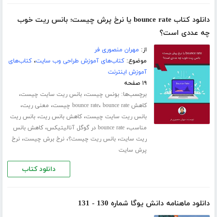
دانلود کتاب bounce rate یا نرخ پرش چیست؛ بانس ریت خوب
چه عددی است؟
از:
مهران منصوری فر
موضوع:
کتاب‌های آموزش طراحی وب سایت
،
کتاب‌های
آموزش اینترنت
۱۹ صفحه
برچسب‌ها:
،
،
بونس چیست
بانس ریت سایت چیست
،
،
،
کاهش bounce rate
bounce rate چیست
معنی ریت
،
،
بانس ریت سایت چیست
کاهش بانس ریت
بانس ریت
،
،
مناسب
bounce rate در گوگل آنالیتیکس
کاهش بانس
،
،
،
ریت سایت
بانس ریت چیست؟
نرخ برش چیست
نرخ
پرش سایت
دانلود کتاب
دانلود ماهنامه دانش یوگا شماره 130 - 131