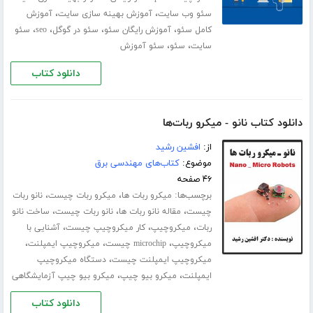
،
،
سئو وب سایت
آموزش بهینه سازی سایت
آموزش
،
،
،
،
کامل سئو
آموزش رایگان سئو
سئو در گوگل
seo
سئو
،
،
سایت
سئو
سئو آموزش
دانلود کتاب
دانلود کتاب نانو - میکرو ربات‌ها
از:
افشین رشید
موضوع:
کتاب‌های مهندسی برق
۴۶ صفحه
برچسب‌ها:
،
،
میکرو ربات ها
میکرو ربات چیست
نانو ربات
،
،
،
چیست
مقاله نانو ربات ها
نانو ربات چیست
ساخت نانو
،
،
،
ربات
میکروچیپ
کار میکروچیپ چیست
آشنایی با
،
،
،
میکروچیپ
microchip چیست
میکروچیپ ایمپلنت
،
میکروچیپ ایمپلنت چیست
دستگاه میکروچیپ
،
،
ایمپلنت
میکرو بیو چیپ
میکرو بیو چیپ آزمایشگاهی
دانلود کتاب