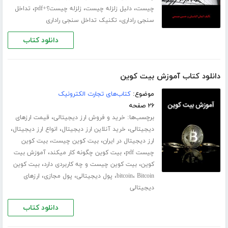
،
،
،
چیست
دلیل زلزله چیست
زلزله چیست؟+pdf
تداخل
،
سنجی راداری
تکنیک تداخل سنجی راداری
دانلود کتاب
دانلود کتاب آموزش بیت کوین
موضوع:
کتاب‌های تجارت الکترونیک
۲۶ صفحه
برچسب‌ها:
،
خرید و فروش ارز دیجیتالی
قیمت ارزهای
،
،
،
دیجیتالی
خرید آنلاین ارز دیجیتال
انواع ارز دیجیتال
،
،
ارز دیجیتال در ایران
بیت کوین چیست
بیت کوین
،
،
چیست pdf
بیت کوین چگونه کار میکند
آموزش بیت
،
،
کوین
بیت کوین چیست و چه کاربردی دارد
بیت کوین
،
،
،
،
Bitcoin
bitcoin
پول دیجیتالی
پول مجازی
ارزهای
دیجیتالی
دانلود کتاب