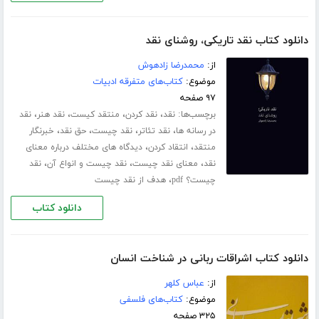
دانلود کتاب نقد تاریکی، روشنای نقد
از:
محمدرضا زادهوش
موضوع:
کتاب‌های متفرقه ادبیات
۹۷ صفحه
برچسب‌ها:
،
،
،
،
نقد
نقد کردن
منتقد کیست
نقد هنر
نقد
،
،
،
،
در رسانه ها
نقد تئاتر
نقد چیست
حق نقد
خبرنگار
،
،
منتقد
انتقاد کردن
دیدگاه های مختلف درباره معنای
،
،
،
نقد
معنای نقد چیست
نقد چیست و انواع آن
نقد
،
چیست؟ pdf
هدف از نقد چیست
دانلود کتاب
دانلود کتاب اشراقات ربانی در شناخت انسان
از:
عباس کلهر
موضوع:
کتاب‌های فلسفی
۳۲۵ صفحه