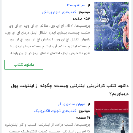
از:
مجله ویستا
موضوع:
کتاب‌های علوم پزشکی
۲۵۲ صفحه
برچسب‌ها:
،
،
،
HIV
اچ ای وی
علائم اچ ای وی
اچ ای وی
،
،
،
،
مثبت چیست
بیماری ایدز
انتقال ایدز
درمان اچ ای وی
،
،
راههای انتقال اچ ای وی
آزمایش اچ آی وی
اچ ای وی
،
،
،
،
چیست
ایدز و علائم آن
ایدز چیست
درمان ایدز
راه
،
های تشخیص ایدز
احتمال انتقال ایدز در اولین رابطه
دانلود کتاب
دانلود کتاب کارآفرینی اینترنتی چیست؛ چگونه از اینترنت پول
دربیاوریم؟
از:
مهران منصوری فر
موضوع:
کتاب‌های تجارت الکترونیک
۱۹ صفحه
برچسب‌ها:
،
،
کسب درآمد از اینترنت
کسب و کار اینترنتی
،
کارآفرینی اینترنتی چیست
تجارت الکترونیک چیست