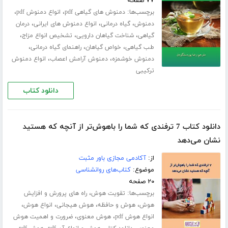
۷۷ صفحه
برچسب‌ها:
،
،
دمنوش های گیاهی pdf
انواع دمنوش pdf
،
،
،
دمنوش
گیاه درمانی
انواع دمنوش های ایرانی
درمان
،
،
،
گیاهی
شناخت گیاهان دارویی
تشخیص انواع مزاج
،
،
،
طب گیاهی
خواص گیاهان
راهنمای گیاه درمانی
،
،
دمنوش خوشمزه
دمنوش آرامش اعصاب
انواع دمنوش
ترکیبی
دانلود کتاب
دانلود کتاب 7 ترفندی که شما را باهوش‌‌تر از آنچه که هستید
نشان می‌دهد
از:
آکادمی مجازی باور مثبت
موضوع:
کتاب‌های روانشناسی
۲۰ صفحه
برچسب‌ها:
،
تقویت هوش
راه های پرورش و افزایش
،
،
،
،
هوش
هوش و حافظه
هوش هیجانی
انواع هوش
،
،
انواع هوش pdf
هوش معنوی
ضرورت و اهمیت هوش