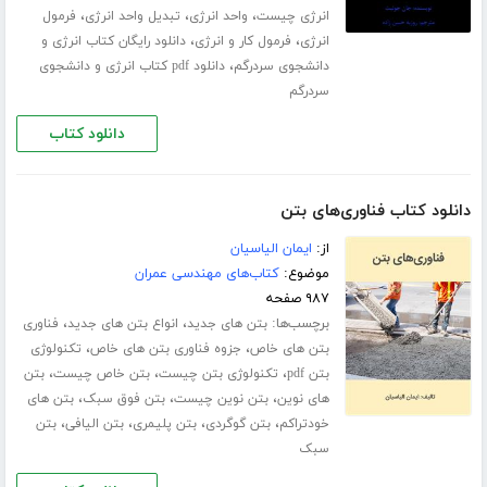
،
،
،
انرژی چیست
واحد انرژی
تبدیل واحد انرژی
فرمول
،
،
انرژی
فرمول کار و انرژی
دانلود رایگان کتاب انرژی و
،
دانشجوی سردرگم
دانلود pdf کتاب انرژی و دانشجوی
سردرگم
دانلود کتاب
دانلود کتاب فناوری‌های بتن
از:
ایمان الیاسیان
موضوع:
کتاب‌های مهندسی عمران
۹۸۷ صفحه
برچسب‌ها:
،
،
بتن های جدید
انواع بتن های جدید
فناوری
،
،
بتن های خاص
جزوه فناوری بتن های خاص
تکنولوژی
،
،
،
بتن pdf
تکنولوژی بتن چیست
بتن خاص چیست
بتن
،
،
،
های نوین
بتن نوین چیست
بتن فوق سبک
بتن های
،
،
،
،
خودتراکم
بتن گوگردی
بتن پلیمری
بتن الیافی
بتن
سبک