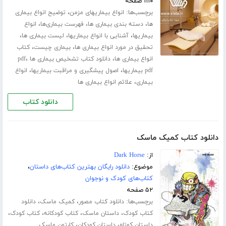
۱۱۱۰ صفحه
برچسب‌ها:
،
انواع بیماریهای مزمن
توضیح انواع بیماری
،
،
،
ها
دسته بندی بیماری ها
فهرست بیماری‌ها
انواع
،
،
،
بیماریها
آشنایی با انواع بیماریها
لیست بیماری ها
،
،
تحقیق در مورد انواع بیماری ها
بیماری چیست
کتاب
،
،
انواع بیماری ها
دانلود کتاب تشخیص بیماری ها pdf
،
،
pdf بیماریها
اصول پیشگیری و مراقبت بیماریها
انواع
،
بیماری
علائم انواع بیماری ها
دانلود کتاب
دانلود کتاب کمیک ماسک
از:
Dark Horse
موضوع:
دانلود رایگان بهترین کتاب‌های داستان
،
کتاب‌های کودک و نوجوان
۵۲ صفحه
برچسب‌ها:
،
،
دانلود کتاب مصور
کمیک ماسک
دانلود
،
،
،
،
کتاب کودک
داستان ماسک
کتاب کودکانه
کتاب کودک
،
،
داستان کوتاه
داستان کودکان
کارتون ماسک