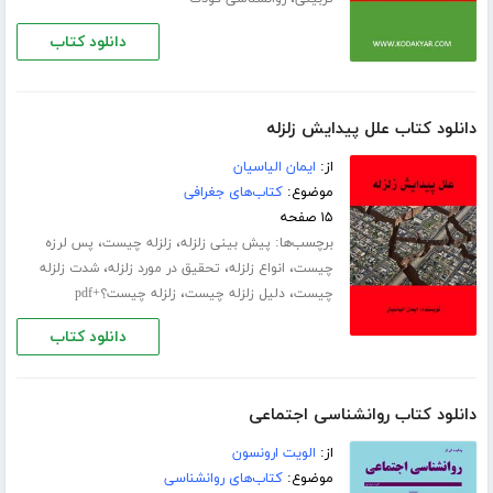
دانلود کتاب
دانلود کتاب علل پیدایش زلزله
از:
ایمان الیاسیان
موضوع:
کتاب‌های جغرافی
۱۵ صفحه
برچسب‌ها:
،
،
پیش بینی زلزله
زلزله چیست
پس لرزه
،
،
،
چیست
انواع زلزله
تحقیق در مورد زلزله
شدت زلزله
،
،
چیست
دلیل زلزله چیست
زلزله چیست؟+pdf
دانلود کتاب
دانلود کتاب روانشناسی اجتماعی
از:
الویت ارونسون
موضوع:
کتاب‌های روانشناسی