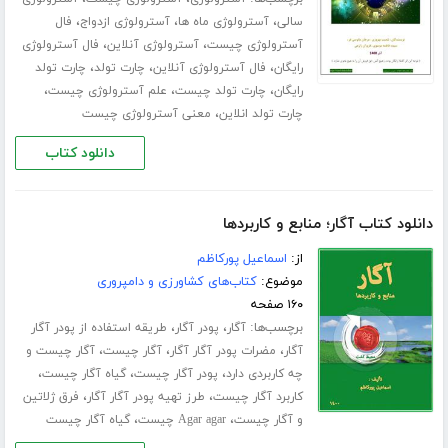
،
،
،
سالی
آسترولوژی ماه ها
آسترولوژی ازدواج
فال
،
،
آسترولوژی چیست
آسترولوژی آنلاین
فال آسترولوژی
،
،
،
رایگان
فال آسترولوژی آنلاین
چارت تولد
چارت تولد
،
،
،
رایگان
چارت تولد چیست
علم آسترولوژی چیست
،
چارت تولد انلاین
معنی آسترولوژی چیست
دانلود کتاب
دانلود کتاب آگار؛ منابع و کاربردها
از:
اسماعیل پورکاظم
موضوع:
کتاب‌های کشاورزی و دامپروری
۱۶۰ صفحه
برچسب‌ها:
،
،
آگار
پودر آگار
طریقه استفاده از پودر آگار
،
،
،
آگار
مضرات پودر آگار آگار
آگار چیست
آگار چیست و
،
،
،
چه کاربردی دارد
پودر آگار چیست
گیاه آگار چیست
،
،
کاربرد آگار چیست
طرز تهیه پودر آگار آگار
فرق ژلاتین
،
،
و آگار چیست
Agar agar چیست
گیاه آگار چیست