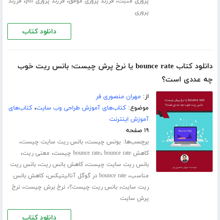
،
،
،
پروری مثبت
فرزند پروری موفق
فرزند پروری pdf
فرزند
پروری
دانلود کتاب
دانلود کتاب bounce rate یا نرخ پرش چیست؛ بانس ریت خوب
چه عددی است؟
از:
مهران منصوری فر
موضوع:
کتاب‌های آموزش طراحی وب سایت
،
کتاب‌های
آموزش اینترنت
۱۹ صفحه
برچسب‌ها:
،
،
بونس چیست
بانس ریت سایت چیست
،
،
،
کاهش bounce rate
bounce rate چیست
معنی ریت
،
،
بانس ریت سایت چیست
کاهش بانس ریت
بانس ریت
،
،
مناسب
bounce rate در گوگل آنالیتیکس
کاهش بانس
،
،
،
ریت سایت
بانس ریت چیست؟
نرخ برش چیست
نرخ
پرش سایت
دانلود کتاب