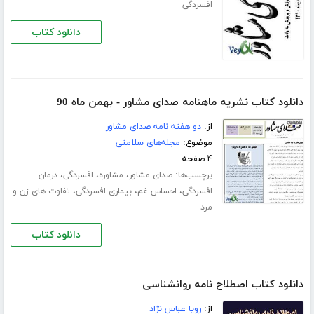
افسردگی
دانلود کتاب
دانلود کتاب نشریه ماهنامه صدای مشاور - بهمن ماه 90
از:
دو هفته نامه صدای مشاور
موضوع:
مجله‌های سلامتی
۴ صفحه
برچسب‌ها:
،
،
،
صدای مشاور
مشاوره
افسردگی
درمان
،
،
،
افسردگی
احساس غم
بیماری افسردگی
تفاوت های زن و
مرد
دانلود کتاب
دانلود کتاب اصطلاح نامه روانشناسی
از:
رویا عباس نژاد