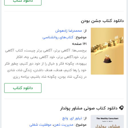
دانلود کتاب
دانلود کتاب جشن بودن
از:
محمدرضا زادهوش
موضوع:
کتاب‌های روانشناسی
۱۶۱ صفحه
برچسب‌ها:
،
،
آگاهی برتر
آگاهی برتر چیست
کتاب آگاهی
،
،
،
برتر
خودآگاهی برتر
خود آگاهی یعنی چه
افکار
،
،
بیهوده
چگونه فکر و خیال را از خود دور کنیم
چطور فکر
،
،
،
،
خود را رها کنیم
هدف
هدف داشتن
زندگی شاد
شادی
،
،
،
در زندگی
شاد بودن
چگونه شاد باشیم
برنامه ریزی
دانلود کتاب
🎧 دانلود کتاب صوتی مشاور پولدار
از:
تیلور ای. ولچ
موضوع:
مدیریت ذهن
،
موفقیت شغلی