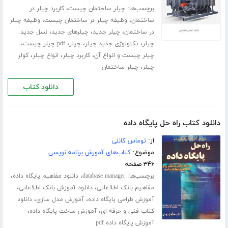
برچسب‌ها:
،
چیلر ساختمان چیست
کاربرد چیلر در
،
،
ساختمان
وظیفه چیلر در ساختمان چیست
وظیفه چیلر
،
،
،
در ساختمان
چیلر جدید
چیلرهای جدید
نسل جدید
،
،
،
،
چیلر
تکنولوژی جدید چیلر
چیلر
pdf چیلر چیست
،
،
،
چیلر چیست و انواع آن
کاربرد چیلر
انواع چیلر
کولر
،
چیلر
چیلر ساختمان
دانلود کتاب
دانلود کتاب راه حل پایگاه داده
از:
توماس کانلی
موضوع:
کتاب‌های آموزش برنامه نویسی
۳۴۶ صفحه
برچسب‌ها:
،
،
database manager
دانلود مفاهیم پایگاه داده
،
،
مفاهیم بانک اطلاعاتی
دانلود آموزش بانک اطلاعاتی
،
،
آموزش طراحی پایگاه داده
آموزش مدل سازی
دانلود
،
،
کتاب فنی و حرفه ای
آموزش ساخت پایگاه داده
آموزش پایگاه داده pdf