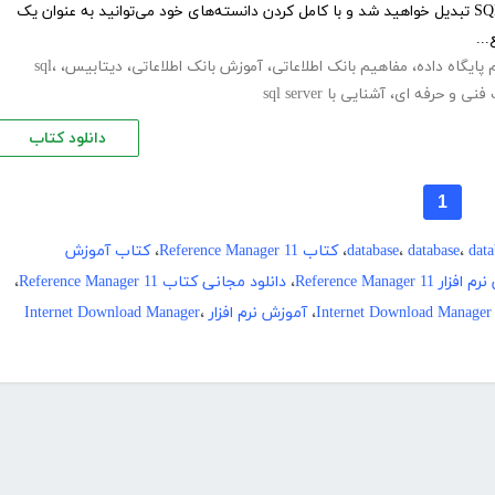
بانک‌های اطلاعاتی Access و SQL Server تبدیل خواهید شد و با کامل کردن دانسته‌های خود می‌توانید به عنوان یک
...
پایگاه داده
،
مفاهیم بانک اطلاعاتی
،
آموزش بانک اطلاعاتی
،
دیتابیس
،
،
sql
فنی و حرفه ای
،
آشنایی با sql server
دانلود کتاب
1
dat
،
database
،
،
کتاب Reference Manager 11
،
کتاب آموزش
 Reference Manager 11
،
دانلود مجانی کتاب Reference Manager 11
،
In
،
آموزش نرم افزار Internet Download Manager
،