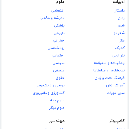
ادبیات
علوم
داستان
اقتصادی
رمان
اندیشه و مذهب
شعر
پزشکی
شعر نو
تاریخی
طنز
جغرافی
کمیک
روانشناسی
نثر ادبی
اجتماعی
زندگینامه و سفرنامه
سیاسی
نمایشنامه و فیلمنامه
فلسفی
فرهنگ لغت و زبان
حقوق
آموزش زبان
درسی و دانشجویی
سایر ادبیات
کشاورزی و دامپروری
علوم پایه
علوم دیگر
کامپیوتر
مهندسی