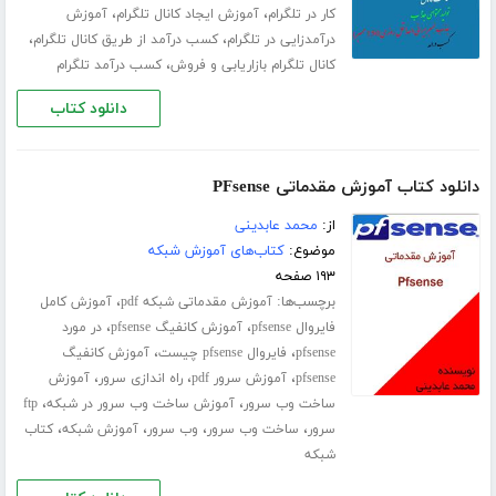
،
،
کار در تلگرام
آموزش ایجاد کانال تلگرام
آموزش
،
،
درآمدزایی در تلگرام
کسب درآمد از طریق کانال تلگرام
،
کانال تلگرام بازاریابی و فروش
کسب درآمد تلگرام
دانلود کتاب
دانلود کتاب آموزش مقدماتی PFsense
از:
محمد عابدینی
موضوع:
کتاب‌های آموزش شبکه
۱۹۳ صفحه
برچسب‌ها:
،
آموزش مقدماتی شبکه pdf
آموزش کامل
،
،
فایروال pfsense
آموزش کانفیگ pfsense
در مورد
،
،
pfsense
فایروال pfsense چیست
آموزش کانفیگ
،
،
،
pfsense
آموزش سرور pdf
راه اندازی سرور
آموزش
،
،
ساخت وب سرور
آموزش ساخت وب سرور در شبکه
ftp
،
،
،
،
سرور
ساخت وب سرور
وب سرور
آموزش شبکه
کتاب
شبکه