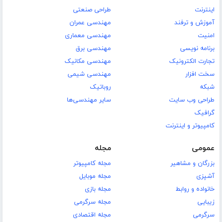
اینترنت
طراحی صنعتی
آموزش و ترفند
مهندسی عمران
امنیت
مهندسی معماری
برنامه نویسی
مهندسی برق
تجارت الکترونیک
مهندسی مکانیک
سخت افزار
مهندسی شیمی
شبکه
روباتیک
طراحی وب سایت
سایر مهندسی‌ها
گرافیک
کامپیوتر و اینترنت
عمومی
مجله
بزرگان و مشاهیر
مجله کامپیوتر
آشپزی
مجله موبایل
خانواده و روابط
مجله بازی
زیبایی
مجله سرگرمی
سرگرمی
مجله اقتصادی