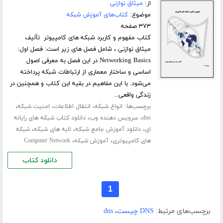
از:
میثاق نوازنی
موضوع:
کتاب‌های آموزش شبکه
۳۷۳ صفحه
کتاب مفهوم و کاربرد شبکه های کامپیوتر تألیف
میثاق نوازنی ، شامل فصل های زیر است: فصل اول:
Networking Basics در این فصل به معرفی اصول
اساسی و ساختار معماری از ارتباطات شبکه پرداخته
می‌شود. با این مفاهیم در بقیه این کتاب و همچنین در
زندگی واقعی...
برچسب‌ها:
،
،
،
انواع شبکه
انتقال اطلاعات
امنیت شبکه
،
،
dns
سرویس دهنده وب
دانلود کتاب شبکه های رایانه
،
،
،
ای
دانلود آموزش جامع شبکه
لایه های شبکه
شبکه
،
،
های کامپیوتری
آموزش شبکه
Computer Network
دانلود کتاب
1
برچسب‌های مرتبط:
DNS چیست
،
dns