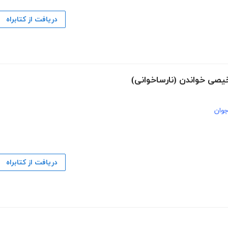
دریافت از کتابراه
یصی خواندن (نارساخوانی)
وان
دریافت از کتابراه