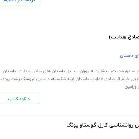
دریافت از کتابراه
صادق هدایت)
های داستان
ی صادق هدایت
،
انتشارات فیروزان
،
تحلیل داستان های صادق هدایت
،
داستان
بجی خانم اثر صادق هدایت
،
داستان آینه شکسته
،
داستان عروسک پشت پرده
،
ورامین
دانلود کتاب
س روانشناسی کارل گوستاو یونگ