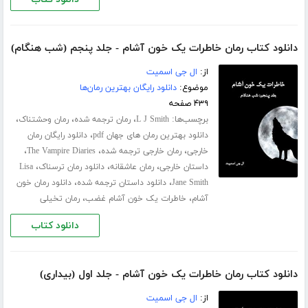
دانلود کتاب رمان خاطرات یک خون آشام - جلد پنجم (شب هنگام)
از:
ال جی اسمیت
موضوع:
دانلود رایگان بهترین رمان‌ها
۴۳۹ صفحه
برچسب‌ها:
،
،
،
L J Smith
رمان ترجمه شده
رمان وحشتناک
،
دانلود بهترین رمان های جهان pdf
دانلود رایگان رمان
،
،
،
خارجی
رمان خارجی ترجمه شده
The Vampire Diaries
،
،
،
داستان خارجی
رمان عاشقانه
دانلود رمان ترسناک
Lisa
،
،
Jane Smith
دانلود داستان ترجمه شده
دانلود رمان خون
،
،
آشام
خاطرات یک خون آشام غضب
رمان تخیلی
دانلود کتاب
دانلود کتاب رمان خاطرات یک خون آشام - جلد اول (بیداری)
از:
ال جی اسمیت