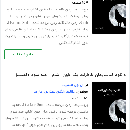
۱۵۳ صفحه
برچسب‌ها:
،
،
رمان خاطرات یک خون آشام
جلد دوم
دانلود
،
،
،
رمان ترسناک
دانلود رمان خون آشام
رمان تخیلی
L J
،
،
،
،
Smith
رمان عاشقانه
رمان ترجمه شده
Lisa Jane Smith
،
،
،
رمان خارجی معروف
رمان وحشتناک
داستان خارجی
رمان
،
،
ترجمه شده رایگان
دانلود رایگان رمان خارجی
خاطرات یک
خون آشام کشمکش
دانلود کتاب
دانلود کتاب رمان خاطرات یک خون آشام - جلد سوم (غضب)
از:
ال جی اسمیت
موضوع:
دانلود رایگان بهترین رمان‌ها
۱۵۴ صفحه
برچسب‌ها:
،
،
رمان ترجمه شده
Lisa Jane Smith
دانلود
،
،
،
داستان ترجمه شده
دانلود رمان خون آشام
جلد سوم
،
،
رمان های انگلیسی ترجمه شده
دانلود رمان ترسناک
رمان
،
،
وحشتناک
دانلود بهترین رمان های جهان pdf
دانلود