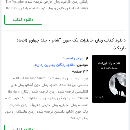
،
،
رایگان رمان خارجی
رمان خارجی ترجمه شده
The Vampire
،
،
،
Diaries
داستان خارجی
رمان ترجمه شده رایگان
the fury
دانلود کتاب
دانلود کتاب رمان خاطرات یک خون آشام - جلد چهارم (اتحاد
تاریک)
از:
ال جی اسمیت
موضوع:
دانلود رایگان بهترین رمان‌ها
۱۹۳ صفحه
برچسب‌ها:
،
،
رمان ترجمه شده
Lisa Jane Smith
دانلود
،
،
داستان ترجمه شده
دانلود رمان خون آشام
رمان های
،
،
انگلیسی ترجمه شده
رمان ترجمه شده رایگان
the dark
،
،
renuion
دانلود رایگان رمان خارجی
خاطرات یک خون آشام
،
،
،
غضب
رمان تخیلی
رمان خارجی معروف
رمان خاطرات
،
،
،
یک خون آشام
داستان ترجمه شده
رمان عاشقانه
دانلود
رمان ترسناک
دانلود کتاب