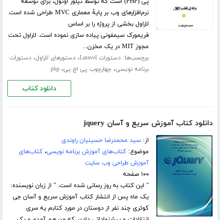
پی (PHP) است که توسط تیلور اوتول، برای توسعه
نرم‌افزارهای وب بر پایهٔ معماری MVC طراحی شده است.
لاراول بخشی از پروژه را بر اساس
فریمورک سیمفونی پیاده سازی نموده است. لاراول تحت
مجوز MIT در یک مخزن...
برچسب‌ها:
،
،
دستورات Laravel
دستورهای لاراول
دستورات
،
،
برنامه نویسی
چهارچوب پی اچ پی
php
دانلود کتاب
دانلود کتاب آموزش سریع و آسان jquery
از:
سید محمدرضا حسینیان راوندی
موضوع:
کتاب‌های آموزش برنامه نویسی
،
کتاب‌های
آموزش طراحی وب سایت
۱۰۰ صفحه
" این کتاب به روز رسانی شده است. " از زبان نویسنده:
یک ماه پس از انتشار کتاب آموزش سریع و آسان جی
کوئری چند نفر از دوستان در مورد کتابم یه سری
انتقادات و پیشنهاداتی دادن. که من هم آمدم و یک