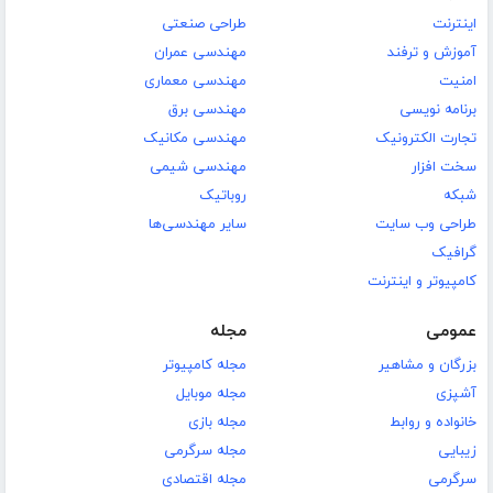
اینترنت
طراحی صنعتی
آموزش و ترفند
مهندسی عمران
امنیت
مهندسی معماری
برنامه نویسی
مهندسی برق
تجارت الکترونیک
مهندسی مکانیک
سخت افزار
مهندسی شیمی
شبکه
روباتیک
طراحی وب سایت
سایر مهندسی‌ها
گرافیک
کامپیوتر و اینترنت
عمومی
مجله
بزرگان و مشاهیر
مجله کامپیوتر
آشپزی
مجله موبایل
خانواده و روابط
مجله بازی
زیبایی
مجله سرگرمی
سرگرمی
مجله اقتصادی