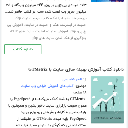
۲۰۱۳ میلادی پی‌اچ‌پی بر روی ۲۴۴ میلیون وب‌گاه و ۲٫۱
میلیون سرور وب نصب شده‌است. در کتاب حاضر شما...
برچسب‌ها:
،
،
مقابله با هک
کتاب مرجع امنیت php
،
،
امنیت در اینترنت
هک و امنیت در سایت
آموزش پی
،
،
،
،
اچ پی
php
آموزش امنیت
امنیت سایت های PHP
جلوگیری از هک شدن سایت های php
دانلود کتاب
دانلود کتاب آموزش بهینه سازی سایت با GTMetrix
از:
ناصر شاهرخی
موضوع:
کتاب‌های آموزش طراحی وب سایت
۱۸ صفحه
GTMetrix به شما کمک می‌کنه تا از PageSpeed یا
همون سرعت بارگزاری سایت باخبر بشین و همچنین با
ارایه بعضی راه کارها، روش‌هایی رو برای بهبود
PageSpeed ارایه میده. GTMetrix در حقیقت از
استانداردهایی که گوگل به عنوان معیار قرار داده