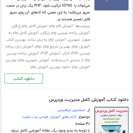
می‌تواند با HTML ترکیب شود. PHP یک زبان در سمت
سرور می‌باشد؛ به این معنی که کدهای آن روی سرور
قابل تفسیر هستند و...
برچسب‌ها:
،
،
آموزش php pdf
اموزش کامل php رایگان
،
آموزش برنامه نویسی php رایگان
آموزش کامل php به
،
،
صورت تصویری
آموزش php به زبان ساده
بهترین کتاب
،
،
،
آموزش php
بهترین مرجع php
php
آموزش زبان برنامه
،
،
نویسی PHP
کتاب آموزش PHP
آموزش برنامه نویسی
،
،
php از مبتدی تا پیشرفته
آموزش تصویری php
بهترین
،
آموزش php
دانلود بهترین آموزش php
دانلود کتاب
دانلود کتاب آموزش کامل مدیریت وردپرس
از:
اسماعیل ابراهیمی
موضوع:
کتاب‌های آموزش طراحی وب سایت
۴۰ صفحه
با توجه به عدم وجود یک مقاله آموزشی کامل درباره