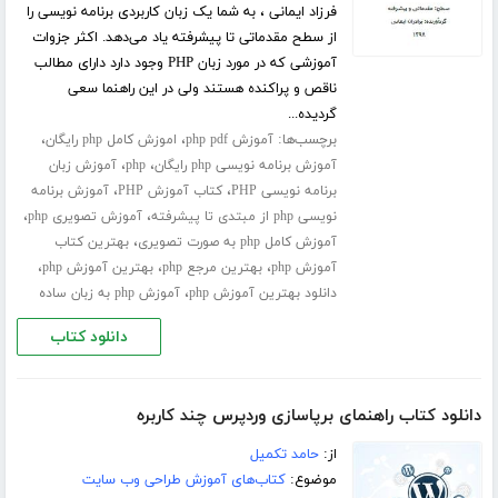
فرزاد ایمانی ، به شما یک زبان کاربردی برنامه نویسی را
از سطح مقدماتی تا پیشرفته یاد می‌دهد. اکثر جزوات
آموزشی که در مورد زبان PHP وجود دارد دارای مطالب
ناقص و پراکنده هستند ولی در این راهنما سعی
گردیده...
برچسب‌ها:
،
،
آموزش php pdf
اموزش کامل php رایگان
،
،
آموزش برنامه نویسی php رایگان
php
آموزش زبان
،
،
برنامه نویسی PHP
کتاب آموزش PHP
آموزش برنامه
،
،
نویسی php از مبتدی تا پیشرفته
آموزش تصویری php
،
آموزش کامل php به صورت تصویری
بهترین کتاب
،
،
،
آموزش php
بهترین مرجع php
بهترین آموزش php
،
دانلود بهترین آموزش php
آموزش php به زبان ساده
دانلود کتاب
دانلود کتاب راهنمای برپاسازی وردپرس چند کاربره
از:
حامد تکمیل
موضوع:
کتاب‌های آموزش طراحی وب سایت