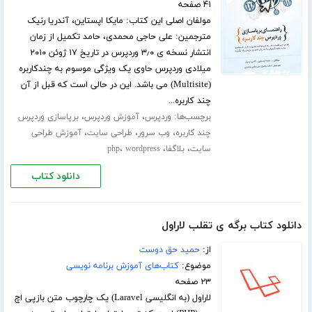
۴۱ صفحه
مولفان اصلی این کتاب: مایکا اپستاین، آندریا رنیک
مترجمین: علی حاجی محمدی، حامد تکمیل از زمان
انتشار نسخه ی ۳٫۰ وردپرس در تاریخ ۱۷ ژوئن ۲۰۱۰
میلادی وردپرس حاوی یک ویژگی موسوم به چندکاربره
(Multisite) می باشد. این در حالی است که قبل از آن
چند کاربره...
برچسب‌ها:
،
،
وردپرس
آموزش وردپرس
برپاسازی وردپرس
،
،
،
چند کاربره
وب سرور
طراحی سایت
آموزش طراحی
،
،
،
سایت
بلاگفا
wordpress
php
دانلود کتاب
دانلود کتاب برگه ی تقلب لاراول
از:
حمید حق دوست
موضوع:
کتاب‌های آموزش برنامه نویسی
۲۳ صفحه
لاراول (به انگلیسی Laravel) یک چارچوب متن بازپی اچ