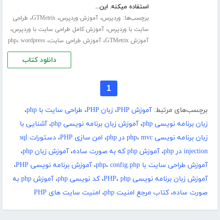
استفاده میکنه. این...
برچسب‌ها:
،
،
،
وردپرس
آموزش وردپرس
GTMetrix
طراحی
،
،
سایت با وردپرس
آموزش کامل طراحی سایت با وردپرس
،
،
،
آموزش GTMetrix
آموزش طراحی سایت
wordpress
php
دانلود کتاب
1
برچسب‌های مرتبط:
آموزش PHP
،
زبان PHP
،
طراحی سایت با php
،
زبان برنامه نویسی php
،
آموزش زبان برنامه نویسی php
،
آشنایی با
زبان برنامه نویسی php
mvc در php
،
،
امن سازی PHP
،
دستورات sql
injection در php
،
آموزش php که به صورت ساده
،
آموزش زبان php
،
آموزش طراحی سایت با php
config.php
،
،
آموزش برنامه نویسی PHP
،
آموزش زبان برنامه نویسی PHP
php
،
،
کد نویسی php
،
آموزش php به
صورت ساده
،
کتاب مرجع امنیت php
،
امنیت سایت های PHP