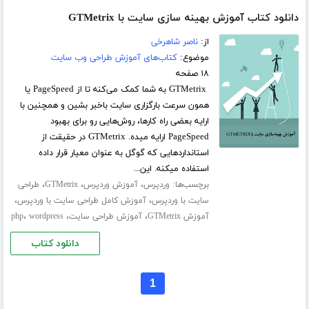
دانلود کتاب آموزش بهینه سازی سایت با GTMetrix
از:
ناصر شاهرخی
موضوع:
کتاب‌های آموزش طراحی وب سایت
۱۸ صفحه
GTMetrix به شما کمک می‌کنه تا از PageSpeed یا
همون سرعت بارگزاری سایت باخبر بشین و همچنین با
ارایه بعضی راه کارها، روش‌هایی رو برای بهبود
PageSpeed ارایه میده. GTMetrix در حقیقت از
استانداردهایی که گوگل به عنوان معیار قرار داده
استفاده میکنه. این...
برچسب‌ها:
،
،
،
وردپرس
آموزش وردپرس
GTMetrix
طراحی
،
،
سایت با وردپرس
آموزش کامل طراحی سایت با وردپرس
،
،
،
آموزش GTMetrix
آموزش طراحی سایت
wordpress
php
دانلود کتاب
1