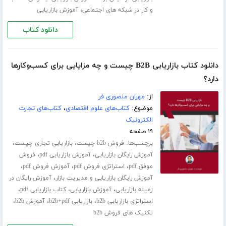
،
و کار در شبکه های اجتماعی
آموزش بازاریابی
دانلود کتاب
دانلود کتاب بازاریابی B2B چیست و چه مزایایی برای کسب‌وکارها
دارد؟
از:
مهران منصوری فر
موضوع:
کتاب‌های علوم اقتصادی
،
کتاب‌های تجارت
الکترونیک
۱۹ صفحه
برچسب‌ها:
،
،
فروش b2b چیست
بازاریابی تجاری چیست
،
،
آموزش رایگان بازاریابی
آموزش بازاریابی pdf
فروش
،
،
،
موفق pdf
استراتژی فروش pdf
آموزش فروش pdf
،
آموزش رایگان بازاریابی و مدیریت بازار
آموزش رایگان در
،
،
،
زمینه بازاریابی
آموزش بازاریابی
کتاب بازاریابی pdf
،
،
،
استراتژی بازاریابی b2b
بازاریابی b2b+pdf
آموزش b2b
تکنیک های فروش b2b