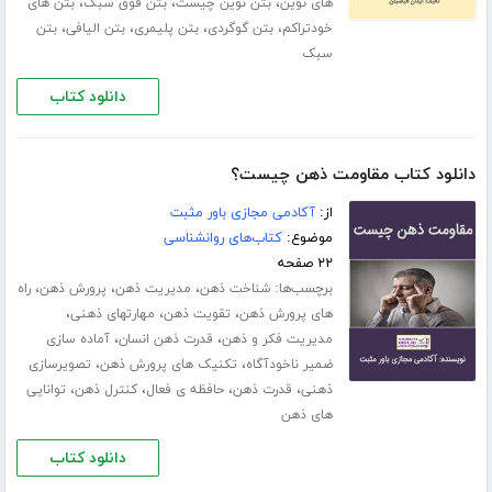
،
،
،
های نوین
بتن نوین چیست
بتن فوق سبک
بتن های
،
،
،
،
خودتراکم
بتن گوگردی
بتن پلیمری
بتن الیافی
بتن
سبک
دانلود کتاب
دانلود کتاب مقاومت ذهن چیست؟
از:
آکادمی مجازی باور مثبت
موضوع:
کتاب‌های روانشناسی
۲۲ صفحه
برچسب‌ها:
،
،
،
شناخت ذهن
مدیریت ذهن
پرورش ذهن
راه
،
،
،
های پرورش ذهن
تقویت ذهن
مهارت­های ذهنی
،
،
مدیریت فکر و ذهن
قدرت ذهن انسان
آماده سازی
،
،
ضمیر ناخودآگاه
تکنیک های پرورش ذهن
تصویرسازی
،
،
،
،
ذهنی
قدرت ذهن
حافظه ی فعال
کنترل ذهن
توانایی
های ذهن
دانلود کتاب