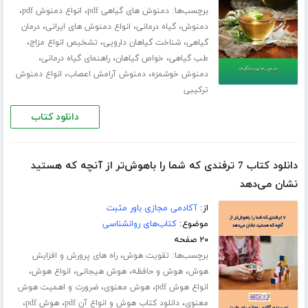
برچسب‌ها:
،
،
دمنوش های گیاهی pdf
انواع دمنوش pdf
،
،
،
دمنوش
گیاه درمانی
انواع دمنوش های ایرانی
درمان
،
،
،
گیاهی
شناخت گیاهان دارویی
تشخیص انواع مزاج
،
،
،
طب گیاهی
خواص گیاهان
راهنمای گیاه درمانی
،
،
دمنوش خوشمزه
دمنوش آرامش اعصاب
انواع دمنوش
ترکیبی
دانلود کتاب
دانلود کتاب 7 ترفندی که شما را باهوش‌‌تر از آنچه که هستید
نشان می‌دهد
از:
آکادمی مجازی باور مثبت
موضوع:
کتاب‌های روانشناسی
۲۰ صفحه
برچسب‌ها:
،
تقویت هوش
راه های پرورش و افزایش
،
،
،
،
هوش
هوش و حافظه
هوش هیجانی
انواع هوش
،
،
انواع هوش pdf
هوش معنوی
ضرورت و اهمیت هوش
،
،
،
معنوی
دانلود کتاب هوش و انواع آن pdf
هوش pdf