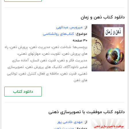
دانلود کتاب ذهن و زمان
از:
میرویس عبدللهی
موضوع:
کتاب‌های روانشناسی
۳۰ صفحه
برچسب‌ها:
،
،
،
شناخت ذهن
مدیریت ذهن
پرورش ذهن
راه
،
،
،
های پرورش ذهن
تقویت ذهن
مهارت­های ذهنی
،
،
مدیریت فکر و ذهن
قدرت ذهن انسان
آماده سازی
،
،
ضمیر ناخودآگاه
تکنیک های پرورش ذهن
تصویرسازی
،
،
،
،
ذهنی
قدرت ذهن
حافظه ی فعال
کنترل ذهن
توانایی
های ذهن
دانلود کتاب
دانلود کتاب موفقیت با تصویرسازی ذهنی
از:
مهدی خادمی پور
موضوع:
مدیریت ذهن