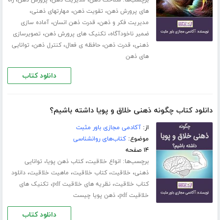
،
،
،
های پرورش ذهن
تقویت ذهن
مهارت­های ذهنی
،
،
مدیریت فکر و ذهن
قدرت ذهن انسان
آماده سازی
،
،
ضمیر ناخودآگاه
تکنیک های پرورش ذهن
تصویرسازی
،
،
،
،
ذهنی
قدرت ذهن
حافظه ی فعال
کنترل ذهن
توانایی
های ذهن
دانلود کتاب
دانلود کتاب چگونه ذهنی خلاق و پویا داشته باشیم؟
از:
آکادمی مجازی باور مثبت
موضوع:
کتاب‌های روانشناسی
۱۴ صفحه
برچسب‌ها:
،
،
انواع خلاقیت
کتاب ذهن پویا
توانایی
،
،
،
،
ذهنی
خلاقیت
کتاب خلاقیت
ماهیت خلاقیت
دانلود
،
،
کتاب خلاقیت
نظریه های خلاقیت pdf
تکنیک های
،
خلاقیت pdf
ذهن پویا چیست
دانلود کتاب