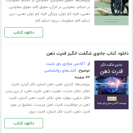
برچسب‌ها:
،
،
حقوق معلولین
معلولین در اسلام
معلولیت
،
،
،
در اسلام
معلولین در قرآن
حقوق pdf
حقوق معلولین
،
،
،
ذهنی
افراد کم توان
ویژگی افراد کم توان ذهنی
دین
،
اسلام pdf
معلومات درباره اسلام pdf
دانلود کتاب
دانلود کتاب جادوی شگفت انگیز قدرت ذهن
از:
آکادمی مجازی باور مثبت
موضوع:
کتاب‌های روانشناسی
۲۳ صفحه
برچسب‌ها:
،
،
،
کنترل ذهن
ذهن انسان
فکر کردن
قدرت
،
،
،
،
تفکر
تفکر مثبت
تقویت ذهن
قدرت ذهن
از بین بردن
،
،
،
افکار منفی
مهارت های تفکر
قدرت ذهن انسان
قدرت
،
،
ذهن در موفقیت
قدرت ذهن چیست
تحقیق در مورد
،
،
قدرت ذهن
قدرت فکر انسان
قدرت درون
دانلود کتاب