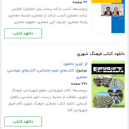
۲۲ صفحه
برچسب‌ها:
،
کسب درآمد بیشتر برای معماران
افزایش
،
،
،
درآمد معماری
کسب درآمد از معماری
اشتباه معماری
،
،
رشته معماری
تعریف کلی معماری
مفهوم معماری
دانلود کتاب
دانلود کتاب فرهنگ شهری
از:
لوییز مامفورد
موضوع:
کتاب‌های علوم اجتماعی
،
کتاب‌های مهندسی
معماری
۷۶۰ صفحه
برچسب‌ها:
،
،
نکات شهروندی
حقوق شهروندی
فرهنگ
،
،
،
شهری
حفاظت از محیط زیست
شهر شناسی
بناهای
،
،
،
تاریخی
دانلود کتاب معماری
فرهنگ شهری pdf
اصول
شهروندی pdf
دانلود کتاب