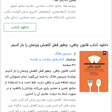
وقتی که پدر شد...
برچسب‌ها:
،
،
دانلود کتاب سلامتی
تغذیه سالم
اصول
،
،
،
،
،
تغذیه
گیاهخواری
گیاهخوار
آشپزی بدون گوشت
وگن
،
،
،
دامداری
کشتارگاه های صنعتی
صید صنعتی
زندگی وگن
دانلود کتاب
دانلود کتاب قانون چاقی: چطور قفل کاهش وزنمان را باز کنیم
از:
جیسون فانگ
موضوع:
کتاب‌های سلامت و تغذیه
۳۱۱ صفحه
کتاب قانون چاقی: چطور قفل کاهش وزنمان را باز کنیم
نوشته جیسون فانگ به شما می‌گوید تمام تصوراتی که
درباره اضافه وزن و چاقی دارید غلط است و با استفاده از
منابع علمی و معتبر یاری می‌کند وزنتان را بکاهید و در
صورت ابتلا به دیابت علایم آن را کنترل...
برچسب‌ها:
،
،
کاهش وزن
بهترین روش کم کردن وزن
،
،
روش های کم کردن وزن
رژیم کاهش وزن
چگونه وزن
،
،
خود را کاهش دهیم
روانشناسی کاهش وزن
کم کردن