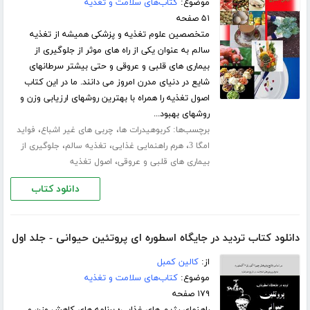
موضوع:
کتاب‌های سلامت و تغذیه
۵۱ صفحه
متخصصین علوم تغذیه و پزشکی همیشه از تغذیه
سالم به عنوان یکی از راه های موثر از جلوگیری از
بیماری های قلبی و عروقی و حتی بیشتر سرطانهای
شایع در دنیای مدرن امروز می دانند. ما در این کتاب
اصول تغذیه را همراه با بهترین روشهای ارزیابی وزن و
روشهای بهبود...
برچسب‌ها:
،
،
کربوهیدرات ها
چربی های غیر اشباع
فواید
،
،
،
امگا 3
هرم راهنمایی غذایی
تغذیه سالم
جلوگیری از
،
بیماری های قلبی و عروقی
اصول تغذیه
دانلود کتاب
دانلود کتاب تردید در جایگاه اسطوره ای پروتئین حیوانی - جلد اول
از:
کالین کمبل
موضوع:
کتاب‌های سلامت و تغذیه
۱۷۹ صفحه
راهنمای رژیم های غذایی؛ برنامه های کاهش وزن و