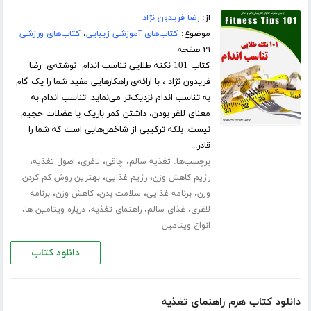
از:
رضا فریدون نژاد
موضوع:
کتاب‌های آموزشی زیبایی
،
کتاب‌های ورزشی
۲۱ صفحه
کتاب 101 نکته طلایی تناسب اندام نوشته‌ی رضا
فریدون نژاد ، با ارائه‌ی راهکارهایی مفید شما را یک گام
به تناسب اندام نزدیک‌تر می‌نماید. تناسب اندام به
معنای لاغر بودن، داشتن کمر باریک یا عضلات حجیم
نیست. بلکه ترکیبی از شاخص‌هایی است که شما را
قادر...
برچسب‌ها:
،
،
،
،
تغذیه سالم
چاقی
لاغری
اصول تغذیه
،
،
رژیم کاهش وزن
رژیم غذایی
بهترین روش کم کردن
،
،
،
،
وزن
برنامه غذایی
سلامت بدن
کاهش وزن
برنامه
،
،
،
،
لاغری
غذای سالم
راهنمای تغذیه
درباره ویتامین ها
انواع ویتامین
دانلود کتاب
دانلود کتاب هرم راهنمای تغذیه