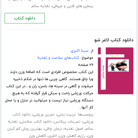
،
بیماری های قلبی و عروقی
تغذیه سالم
دانلود کتاب
دانلود کتاب لاغر شو
از:
سینا اکبری
موضوع:
کتاب‌های سلامت و تغذیه
۲۶ صفحه
این کتاب مخصوص افرادی است که اضافه وزن دارند
ویا چاق هستند. گاهی چربی ها تنها در شکم ذخیره
میشوند و گاهی در سینه ها، باسن، ران و....در این کتاب
حرکات ورزشی راحت و سبکی قرار گرفته که به هیچ
دستگاه ورزشی نیاز نیست و میتوانید در منزل و یا محل
کار آنها...
برچسب‌ها:
،
،
تربیت بدنی
تمرین ورزشی
دانلود کتاب
،
،
،
ورزشی
تمرینات پیلاتس
دانلود کتاب سلامتی
تغذیه
،
،
،
سالم
اصول تغذیه
درمان چاقی
بهترین روش کم کردن
،
،
،
وزن
رژیم کاهش وزن
لاغری
کاهش وزن