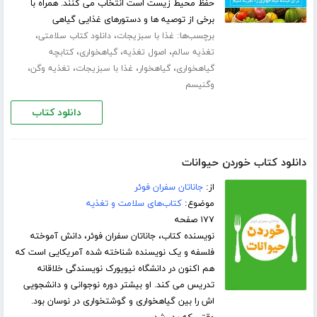
حفظ محیط زیست است انتخاب می کنند. همراه با
برخی از توصیه ها و دستورهای غذایی گیاهی
برچسب‌ها:
،
،
غذا با سبزیجات
دانلود کتاب سلامتی
،
،
،
تغذیه سالم
اصول تغذیه
گیاهخواری
کتابچه
،
،
،
،
گیاهخواری
گیاهخوار
غذا با سبزیجات
تغذیه وگن
وگنیسم
دانلود کتاب
دانلود کتاب خوردن حیوانات
از:
جاناتان سفران فوئر
موضوع:
کتاب‌های سلامت و تغذیه
۱۷۷ صفحه
نویسنده کتاب، جاناتان سفران فوئر، دانش آموخته
فلسفه و یک نویسنده شناخته شده آمریکایی است که
هم اکنون در دانشگاه نیویورک نویسندگی خلاقانه
تدریس می کند. او بیشتر دوره نوجوانی و دانشجویی
اش را بین گیاهخواری و گوشتخواری در نوسان بود.