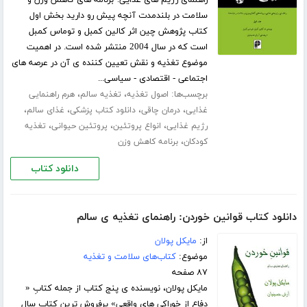
سلامت در بلندمدت آنچه پیش رو دارید بخش اول
کتاب پژوهش چین اثر کالین کمبل و توماس کمبل
است که در سال 2004 منتشر شده است. در اهمیت
موضوع تغذیه و نقش تعیین کننده ی آن در عرصه های
اجتماعی - اقتصادی - سیاسی...
برچسب‌ها:
،
،
اصول تغذیه
تغذیه سالم
هرم راهنمایی
،
،
،
،
غذایی
درمان چاقی
دانلود کتاب پزشکی
غذای سالم
،
،
،
رژیم غذایی
انواع پروتئین
پروتئین حیوانی
تغذیه
،
کودکان
برنامه کاهش وزن
دانلود کتاب
دانلود کتاب قوانین خوردن: راهنمای تغذیه ی سالم
از:
مایکل پولان
موضوع:
کتاب‌های سلامت و تغذیه
۸۷ صفحه
مایکل پولان، نویسنده ی پنج کتاب از جمله کتابِ «
دفاع از خوراکی های واقعی» پرفروش ترین کتابِ سالِ