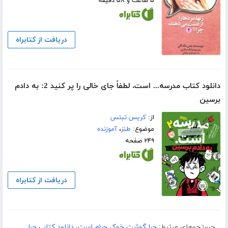
۵ ساعت و ۵۸ دقیقه
دریافت از کتابراه
دانلود کتاب مدرسه... است، لطفاً جای خالی را پر کنید 2: به دادم
برسین
از:
کریس تبتس
موضوع:
طنز
،
آموزنده
۲۴۹ صفحه
دریافت از کتابراه
جستجوهای مرتبط:
چرا گوشت خوک حرام است
،
دانلود کتاب چرا