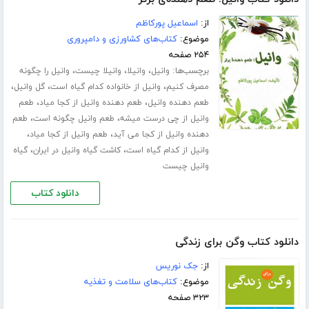
از:
اسماعیل پورکاظم
موضوع:
کتاب‌های کشاورزی و دامپروری
۲۵۴ صفحه
برچسب‌ها:
،
،
،
وانیل
وانیلا
وانیلا چیست
وانیل را چگونه
،
،
،
مصرف کنیم
وانیل از خانواده کدام گیاه است
گل وانیل
،
،
طعم دهنده وانیل
طعم دهنده وانیل از کجا میاد
طعم
،
،
وانیل از چی درست میشه
طعم وانیل چگونه است
طعم
،
،
دهنده وانیل از کجا می آید
طعم وانیل از کجا میاد
،
،
وانیل از کدام گیاه است
کاشت گیاه وانیل در ایران
گیاه
وانیل چیست
دانلود کتاب
دانلود کتاب وگن برای زندگی
از:
جک نوریس
موضوع:
کتاب‌های سلامت و تغذیه
۳۲۳ صفحه