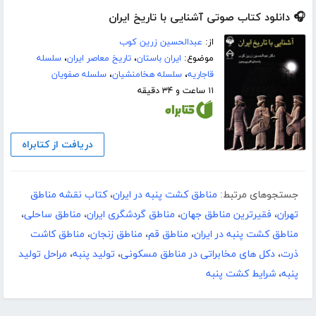
🎧 دانلود کتاب صوتی آشنایی با تاریخ ایران
از:
عبدالحسین زرین کوب
موضوع:
ایران باستان
،
تاریخ معاصر ایران
،
سلسله
قاجاریه
،
سلسله هخامنشیان
،
سلسله صفویان
۱۱ ساعت و ۳۴ دقیقه
دریافت از کتابراه
جستجوهای مرتبط:
مناطق کشت پنبه در ایران
،
کتاب نقشه مناطق
تهران
،
فقیرترین مناطق جهان
،
مناطق گردشگری ایران
،
مناطق ساحلی
،
مناطق کشت پنبه در ایران
،
مناطق قم
،
مناطق زنجان
،
مناطق کاشت
ذرت
،
دکل های مخابراتی در مناطق مسکونی
،
تولید پنبه
،
مراحل تولید
پنبه
،
شرایط کشت پنبه