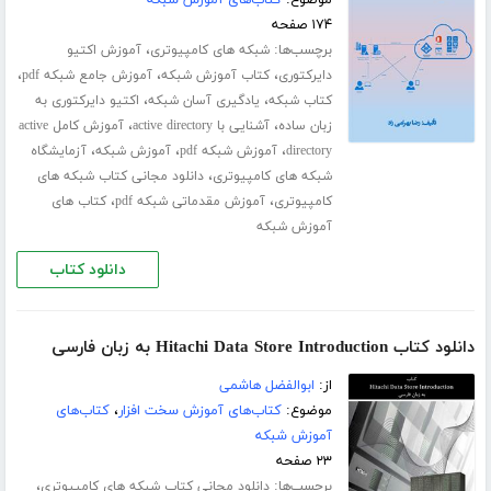
۱۷۴ صفحه
برچسب‌ها:
،
شبکه های کامپیوتری
آموزش اکتیو
،
،
،
دایرکتوری
کتاب آموزش شبکه
آموزش جامع شبکه pdf
،
،
کتاب شبکه
یادگیری آسان شبکه
اکتیو دایرکتوری به
،
،
زبان ساده
آشنایی با active directory
آموزش کامل active
،
،
،
directory
آموزش شبکه pdf
آموزش شبکه
آزمایشگاه
،
شبکه های کامپیوتری
دانلود مجانی کتاب شبکه های
،
،
کامپیوتری
آموزش مقدماتی شبکه pdf
کتاب های
آموزش شبکه
دانلود کتاب
دانلود کتاب Hitachi Data Store Introduction به زبان فارسی
از:
ابوالفضل هاشمی
موضوع:
کتاب‌های آموزش سخت افزار
،
کتاب‌های
آموزش شبکه
۲۳ صفحه
برچسب‌ها:
،
دانلود مجانی کتاب شبکه های کامپیوتری