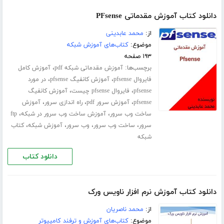
دانلود کتاب آموزش مقدماتی PFsense
از:
محمد عابدینی
موضوع:
کتاب‌های آموزش شبکه
۱۹۳ صفحه
برچسب‌ها:
،
آموزش مقدماتی شبکه pdf
آموزش کامل
،
،
فایروال pfsense
آموزش کانفیگ pfsense
در مورد
،
،
pfsense
فایروال pfsense چیست
آموزش کانفیگ
،
،
،
pfsense
آموزش سرور pdf
راه اندازی سرور
آموزش
،
،
ساخت وب سرور
آموزش ساخت وب سرور در شبکه
ftp
،
،
،
،
سرور
ساخت وب سرور
وب سرور
آموزش شبکه
کتاب
شبکه
دانلود کتاب
دانلود کتاب آموزش نرم افزار ناویس ورک
از:
محمد ناصریان
موضوع:
کتاب‌های آموزش و ترفند کامپیوتر