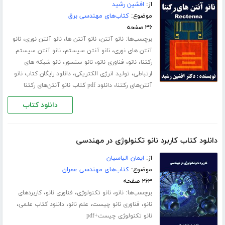
از:
افشین رشید
موضوع:
کتاب‌های مهندسی برق
۳۶ صفحه
برچسب‌ها:
،
،
،
نانو آنتن
نانو آنتن ها
نانو آنتن نوری
نانو
،
،
آنتن های نوری
نانو آنتن سیستم
نانو آنتن سیستم
،
،
،
،
رکتنا
نانو
فناوری نانو
نانو سنسور
نانو شبکه های
،
،
ارتباطی
تولید انرژی الکتریکی
دانلود رایگان کتاب نانو
،
آنتن‌های رکتنا
دانلود pdf کتاب نانو آنتن‌های رکتنا
دانلود کتاب
دانلود کتاب کاربرد نانو تکنولوژی در مهندسی
از:
ایمان الیاسیان
موضوع:
کتاب‌های مهندسی عمران
۲۶۳ صفحه
برچسب‌ها:
،
،
،
نانو
نانو تکنولوژی
فناوری نانو
کاربردهای
،
،
،
،
نانو
فناوری نانو چیست
علم نانو
دانلود کتاب علمی
نانو تکنولوژی چیست+pdf