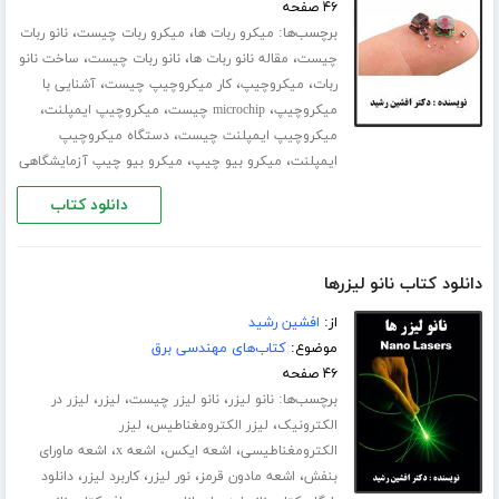
۴۶ صفحه
برچسب‌ها:
،
،
میکرو ربات ها
میکرو ربات چیست
نانو ربات
،
،
،
چیست
مقاله نانو ربات ها
نانو ربات چیست
ساخت نانو
،
،
،
ربات
میکروچیپ
کار میکروچیپ چیست
آشنایی با
،
،
،
میکروچیپ
microchip چیست
میکروچیپ ایمپلنت
،
میکروچیپ ایمپلنت چیست
دستگاه میکروچیپ
،
،
ایمپلنت
میکرو بیو چیپ
میکرو بیو چیپ آزمایشگاهی
دانلود کتاب
دانلود کتاب نانو لیزرها
از:
افشین رشید
موضوع:
کتاب‌های مهندسی برق
۴۶ صفحه
برچسب‌ها:
،
،
،
نانو لیزر
نانو لیزر چیست
لیزر
لیزر در
،
،
الکترونیک
لیزر الکترومغناطیس
لیزر
،
،
،
الکترومغناطیسی
اشعه ایکس
اشعه x
اشعه ماورای
،
،
،
،
بنفش
اشعه مادون قرمز
نور لیزر
کاربرد لیزر
دانلود