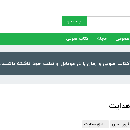
جستجو
عمومی
مجله
کتاب صوتی
هدایت
افروز معین
صادق هدایت