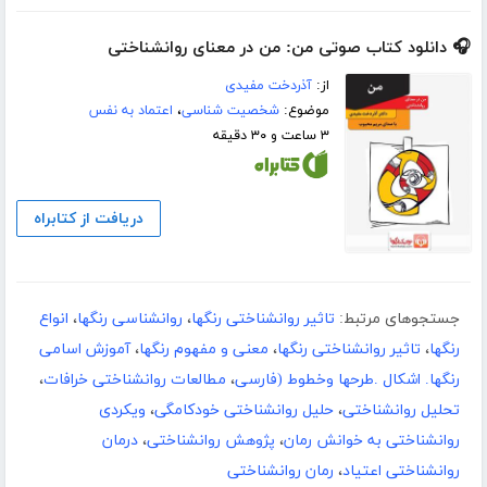
🎧 دانلود کتاب صوتی من: من در معنای روانشناختی
از:
آذردخت مفیدی
موضوع:
شخصیت شناسی
،
اعتماد به نفس
۳ ساعت و ۳۰ دقیقه
دریافت از کتابراه
جستجوهای مرتبط:
تاثیر روانشناختی رنگها
،
روانشناسی رنگها
،
انواع
رنگها
،
تاثیر روانشناختی رنگها
،
معنی و مفهوم رنگها
،
آموزش اسامی
رنگها. اشکال .طرحها وخطوط (فارسی
،
مطالعات روانشناختی خرافات
،
تحلیل روانشناختی
،
حلیل روانشناختی خودکامگی
،
ویکردی
روانشناختی به خوانش رمان
،
پژوهش روانشناختی
،
درمان
روانشناختی اعتیاد
،
رمان روانشناختی