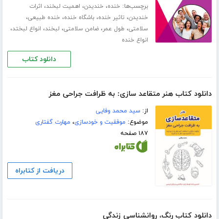
برچسب‌ها:
،
،
،
خنده
خندیدن
اهمیت لبخند
اثرات
،
،
،
،
خندیدن
تاثیر خنده
باشگاه خنده
خنده طبیعی
،
،
،
،
،
سلامتی
طول عمر
ضامن سلامتی
لبخند
انواع لبختد
انواع خنده
دانلود کتاب
دانلود کتاب هنر متقاعد سازی: به ظرافت جراحی مغز
از:
سید محمد وفایی
موضوع:
موفقیت و خودسازی
،
مهارت گفتاری
۱۸۷ صفحه
دریافت از کتابراه
دانلود کتاب رنگ، روانشناسی زندگی