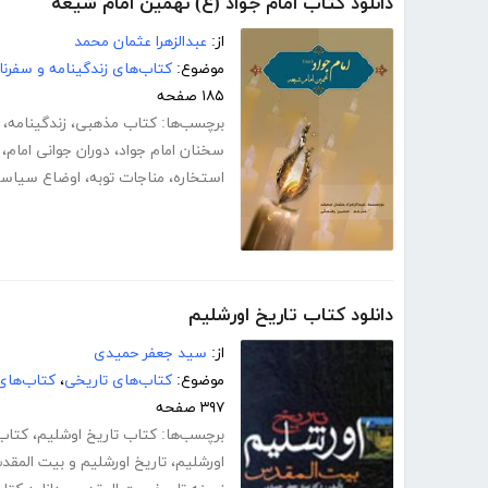
دانلود کتاب امام جواد (ع) نهمین امام شیعه
از:
عبدالزهرا عثمان محمد
موضوع:
کتاب‌های زندگینامه و سفرنا
۱۸۵ صفحه
برچسب‌ها:
کتاب مذهبی
،
زندگینامه
،
سخنان امام جواد
،
دوران جوانی امام
،
استخاره
،
مناجات توبه
،
اوضاع سیاسی 
دانلود کتاب تاریخ اورشلیم
از:
سید جعفر حمیدی
موضوع:
کتاب‌های تاریخی
،
کتاب‌های
۳۹۷ صفحه
برچسب‌ها:
کتاب تاریخ اوشلیم
،
کتاب
اورشلیم
،
تاریخ اورشلیم و بیت المق