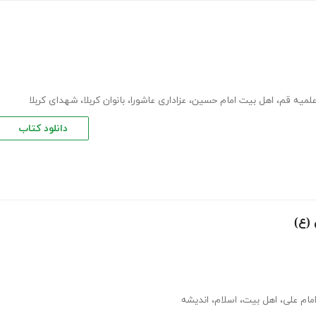
علمیه قم
،
اهل بیت امام حسین
،
عزاداری عاشورا
،
بانوان کربلا
،
شهدای کربلا
دانلود کتاب
 (ع)
مام علی
،
اهل بیت
،
اسلام
،
اندیشه