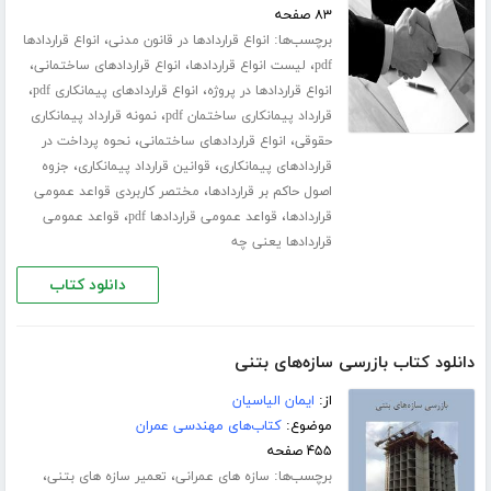
۸۳ صفحه
برچسب‌ها:
،
انواع قراردادها در قانون مدنی
انواع قراردادها
،
،
،
pdf
لیست انواع قراردادها
انواع قراردادهای ساختمانی
،
،
انواع قراردادها در پروژه
انواع قراردادهای پیمانکاری pdf
،
قرارداد پیمانکاری ساختمان pdf
نمونه قرارداد پیمانکاری
،
،
حقوقی
انواع قراردادهای ساختمانی
نحوه پرداخت در
،
،
قراردادهای پیمانکاری
قوانین قرارداد پیمانکاری
جزوه
،
اصول حاکم بر قراردادها
مختصر کاربردی قواعد عمومی
،
،
قراردادها
قواعد عمومی قراردادها pdf
قواعد عمومی
قراردادها یعنی چه
دانلود کتاب
دانلود کتاب بازرسی سازه‌های بتنی
از:
ایمان الیاسیان
موضوع:
کتاب‌های مهندسی عمران
۴۵۵ صفحه
برچسب‌ها:
،
،
سازه های عمرانی
تعمیر سازه های بتنی