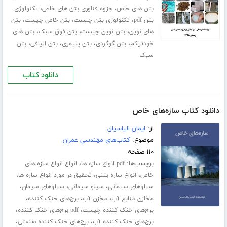
،
،
بتن های خاص
جزوه فناوری بتن های خاص
تکنولوژی
،
،
،
بتن pdf
تکنولوژی بتن چیست
بتن خاص چیست
بتن
،
،
،
های نوین
بتن نوین چیست
بتن فوق سبک
بتن های
،
،
،
،
خودتراکم
بتن گوگردی
بتن پلیمری
بتن الیافی
بتن
سبک
دانلود کتاب
دانلود کتاب سازه‌های خاص
از:
ایمان الیاسیان
موضوع:
کتاب‌های مهندسی عمران
۱۱۰ صفحه
برچسب‌ها:
،
pdf انواع سازه ها
انواع انواع سازه های
،
،
،
خاص
انواع سازه بتنی
تحقیق در مورد انواع سازه ها
،
،
،
سیلوهای سیمانی
سیلو سیمانی
سیلوهای سیمان
،
،
،
مخازن منابع آب
مخزن آب
برج‌های خنک کننده
،
،
برج‌های خنک کننده چیست
pdf برج‌های خنک کننده
،
،
برج‌های خنک کننده آب
برج‌های خنک کننده صنعتی