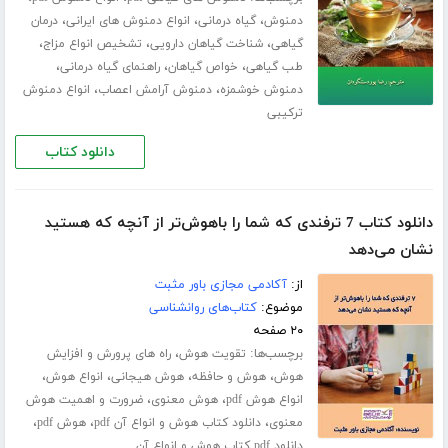
،
،
،
دمنوش
گیاه درمانی
انواع دمنوش های ایرانی
درمان
،
،
،
گیاهی
شناخت گیاهان دارویی
تشخیص انواع مزاج
،
،
،
طب گیاهی
خواص گیاهان
راهنمای گیاه درمانی
،
،
دمنوش خوشمزه
دمنوش آرامش اعصاب
انواع دمنوش
ترکیبی
دانلود کتاب
دانلود کتاب 7 ترفندی که شما را باهوش‌‌تر از آنچه که هستید
نشان می‌دهد
از:
آکادمی مجازی باور مثبت
موضوع:
کتاب‌های روانشناسی
۲۰ صفحه
برچسب‌ها:
،
تقویت هوش
راه های پرورش و افزایش
،
،
،
،
هوش
هوش و حافظه
هوش هیجانی
انواع هوش
،
،
انواع هوش pdf
هوش معنوی
ضرورت و اهمیت هوش
،
،
،
معنوی
دانلود کتاب هوش و انواع آن pdf
هوش pdf
دانلود pdf کتاب هوش و انواع آن