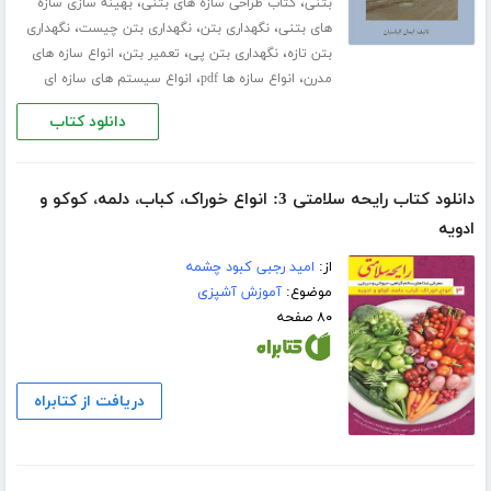
،
،
بتنی
کتاب طراحی سازه های بتنی
بهینه سازی سازه
،
،
،
های بتنی
نگهداری بتن
نگهداری بتن چیست
نگهداری
،
،
،
بتن تازه
نگهداری بتن پی
تعمیر بتن
انواع سازه های
،
،
مدرن
انواع سازه ها pdf
انواع سیستم های سازه ای
دانلود کتاب
دانلود کتاب رایحه سلامتی 3: انواع خوراک، کباب، دلمه، کوکو و
ادویه
از:
امید رجبی کبود چشمه
موضوع:
آموزش آشپزی
۸۰ صفحه
دریافت از کتابراه