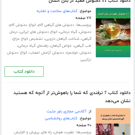
دانلود کتاب 11 دمنوش مفید در بدن انسان
موضوع:
کتاب‌های سلامت و تغذیه
۷۷ صفحه
برچسب‌ها:
،
،
دمنوش های گیاهی pdf
انواع دمنوش pdf
،
،
،
دمنوش
گیاه درمانی
انواع دمنوش های ایرانی
درمان
،
،
،
گیاهی
شناخت گیاهان دارویی
تشخیص انواع مزاج
،
،
،
طب گیاهی
خواص گیاهان
راهنمای گیاه درمانی
،
،
دمنوش خوشمزه
دمنوش آرامش اعصاب
انواع دمنوش
ترکیبی
دانلود کتاب
دانلود کتاب 7 ترفندی که شما را باهوش‌‌تر از آنچه که هستید
نشان می‌دهد
از:
آکادمی مجازی باور مثبت
موضوع:
کتاب‌های روانشناسی
۲۰ صفحه
برچسب‌ها:
،
تقویت هوش
راه های پرورش و افزایش