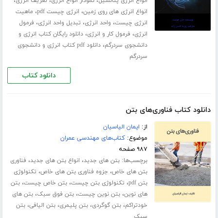
،
،
،
انواع انرژی پتانسیل
نمودار انواع انرژی
تعریف انرژی
،
،
انواع انرژی های روی زمین
انرژی چیست pdf
ماهیت
،
،
،
انرژی چیست
واحد انرژی
تبدیل واحد انرژی
فرمول
،
،
انرژی
فرمول کار و انرژی
دانلود رایگان کتاب انرژی و
،
دانشجوی سردرگم
دانلود pdf کتاب انرژی و دانشجوی
سردرگم
دانلود کتاب
دانلود کتاب فناوری‌های بتن
از:
ایمان الیاسیان
موضوع:
کتاب‌های مهندسی عمران
۹۸۷ صفحه
برچسب‌ها:
،
،
بتن های جدید
انواع بتن های جدید
فناوری
،
،
بتن های خاص
جزوه فناوری بتن های خاص
تکنولوژی
،
،
،
بتن pdf
تکنولوژی بتن چیست
بتن خاص چیست
بتن
،
،
،
های نوین
بتن نوین چیست
بتن فوق سبک
بتن های
،
،
،
،
خودتراکم
بتن گوگردی
بتن پلیمری
بتن الیافی
بتن
سبک