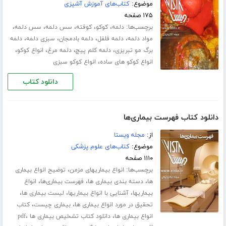
موضوع:
کتاب‌های آموزش آشپزی
۱۷۵ صفحه
برچسب‌ها:
،
،
،
،
،
دلمه
کوکو
کوفته
سس دلمه
سس دلمه
،
،
،
،
مواد دلمه
دلمه فلفل
دلمه بادمجان
سبزی دلمه
دلمه
،
،
،
،
برگ مو تبریزی
دلمه کلم پیچ
دلمه مرغ
انواع کوکو
،
انواع کوکو های ساده
انواع کوکو سبزی
دانلود کتاب
دانلود کتاب فهرست بیماری‌ها
از:
مجله ویستا
موضوع:
کتاب‌های علوم پزشکی
۱۱۱۰ صفحه
برچسب‌ها:
،
انواع بیماریهای مزمن
توضیح انواع بیماری
،
،
،
ها
دسته بندی بیماری ها
فهرست بیماری‌ها
انواع
،
،
،
بیماریها
آشنایی با انواع بیماریها
لیست بیماری ها
،
،
تحقیق در مورد انواع بیماری ها
بیماری چیست
کتاب
،
،
انواع بیماری ها
دانلود کتاب تشخیص بیماری ها pdf