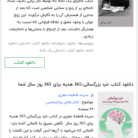
کتاب ماجرای یک نامه که توسط نادر براتی تالیف شده،
نامه‌ای پر از رنج و سختی شخصی است که بعد از
جدایی از همسرش آن را به نگارش درآورده. این زوج
جوان با وجود عشق و علاقه فراوانی که نسبت به
همدیگر داشتند، بعد از ازدواج با سختی‌ها و ناملایمات
زیادی...
برچسب‌ها:
،
،
دانلود دلنوشته
دانلود کتاب داستان
دانلود
،
نامه
دانلود کتاب داستان یک نامه
دانلود کتاب
دانلود کتاب خرد بزرگسالی:365 هدیه برای 365 روز سال شما
از:
سیده فاطمه معزی
موضوع:
کتاب‌های روانشناسی
۶۹ صفحه
سیده فاطمه معزی در کتاب خرد بزرگسالی:365 هدیه
برای 365 روز سال نگاهی عمیق به کلماتی آشنا دارد؛
کلماتی که می‌شود با آن‌ها انس گرفت و این کلمات را
در قالب جملاتی حکمت‌آمیز بیان می‌کند که راهنمایی