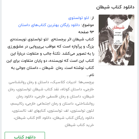
دانلود کتاب شیطان
از:
لئو تولستوی
موضوع:
دانلود رایگان بهترین کتاب‌های داستان
۹۳ صفحه
کتاب شیطان اثر برجسته‌ی لئو تولستوی نویسنده‌ی
بزرگ و پرآوازه است که عواقب بی‌پروایی در عشق‌ورزی
را به تصویر می‌کشد. نکتۀ جالب و متفاوت دربارۀ این
کتاب این است که نویسنده، دو پایان متفاوت برای این
کتاب نوشته است. رمان شیطان ، داستان جوانی به
نام...
برچسب‌ها:
،
ادبیات کلاسیک
داستان و رمان روانشناسی
،
،
،
خارجی
داستان کوتاه
نقد کتاب شیطان تولستوی
رمان
،
،
شیطان
داستان و رمان فلسفی خارجی
دانلود رمان
،
،
،
روانشناختی
داستان و رمان اجتماعی خارجی
رئالیسم
،
،
،
لئون تولستوی
لف تولستوی
کتابهای لف تالستوی
،
،
دانلود رایگان کتاب شیطان
دانلود pdf کتاب شیطان
خرید کتاب شیطان
دانلود کتاب