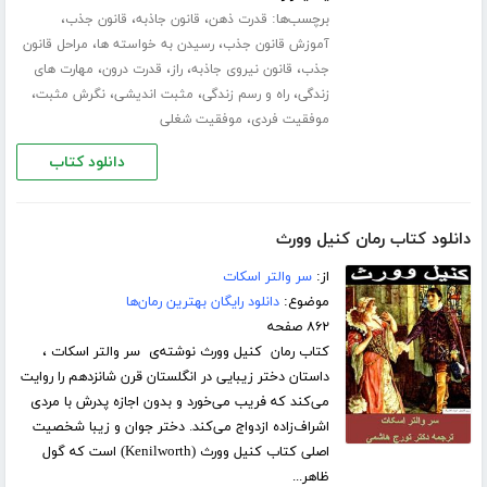
برچسب‌ها:
،
،
،
قدرت ذهن
قانون جاذبه
قانون جذب
،
،
آموزش قانون جذب
رسیدن به خواسته ها
مراحل قانون
،
،
،
،
جذب
قانون نیروی جاذبه
راز
قدرت درون
مهارت های
،
،
،
،
زندگی
راه و رسم زندگی
مثبت اندیشی
نگرش مثبت
،
موفقیت فردی
موفقیت شغلی
دانلود کتاب
دانلود کتاب رمان کنیل وورث
از:
سر والتر اسکات
موضوع:
دانلود رایگان بهترین رمان‌ها
۸۶۲ صفحه
کتاب رمان کنیل وورث نوشته‌ی سر والتر اسکات ،
داستان دختر زیبایی در انگلستان قرن شانزدهم را روایت
می‌کند که فریب می‌خورد و بدون اجازه پدرش با مردی
اشراف‌زاده ازدواج می‌کند. دختر جوان و زیبا شخصیت
اصلی کتاب کنیل وورث (Kenilworth) است که گول
ظاهر...