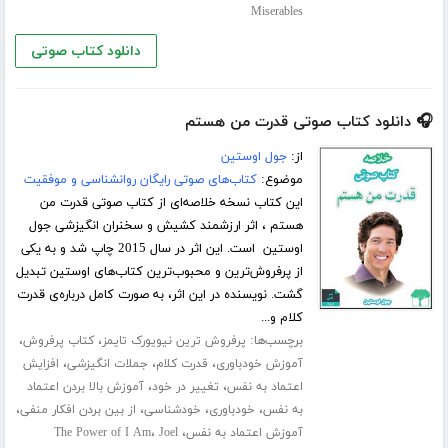
Miserables
دانلود کتاب صوتی
🎧 دانلود کتاب صوتی قدرت من هستم
از:
جول اوستین
موضوع:
کتاب‌های صوتی رایگان روانشناسی و موفقیت
این کتاب نسخه خلاصه‌ای از کتاب صوتی قدرت من
هستم ، اثر ارزشمند کشیش و سخنران انگیزشی جول
اوستین است. این اثر در سال 2015 چاپ شد و به یکی
از پرفروش‌ترین و محبوب‌ترین کتاب‌های اوستین تبدیل
گشت. نویسنده در این اثر، به صورت کامل درباره‌ی قدرت
کلام و...
برچسب‌ها:
،
،
پرفروش ترین نیویورک تایمز
کتاب پرفروش
،
،
،
آموزش خودباوری
قدرت کلام
جملات انگیزشی
افزایش
،
،
اعتماد به نفس
تغییر در خود
آموزش بالا بردن اعتماد
،
،
،
،
به نفس
خودباوری
خودشناسی
از بین بردن افکار منفی
،
،
آموزش اعتماد به نفس
Joel
The Power of I Am