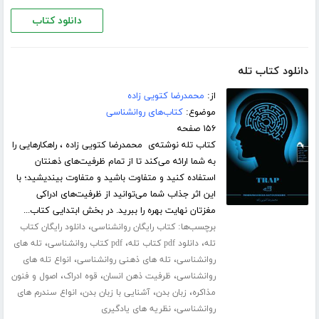
دانلود کتاب
دانلود کتاب تله
از:
محمدرضا کتویی زاده
موضوع:
کتاب‌های روانشناسی
۱۵۶ صفحه
کتاب تله نوشته‌ی محمدرضا کتویی زاده ، راهکارهایی را
به شما ارائه می‌کند تا از تمام ظرفیت‌های ذهنتان
استفاده کنید و متفاوت باشید و متفاوت بیندیشید؛ با
این اثر جذاب شما می‌توانید از ظرفیت‌های ادراکی
مغزتان نهایت بهره را ببرید. در بخش ابتدایی کتاب...
برچسب‌ها:
،
کتاب رایگان روانشناسی
دانلود رایگان کتاب
،
،
،
تله
دانلود pdf کتاب تله
pdf کتاب روانشناسی
تله های
،
،
روانشناسی
تله های ذهنی روانشناسی
انواع تله های
،
،
،
روانشناسی
ظرفیت ذهن انسان
قوه ادراک
اصول و فنون
،
،
،
مذاکره
زبان بدن
آشنایی با زبان بدن
انواع سندرم های
،
روانشناسی
نظریه های یادگیری