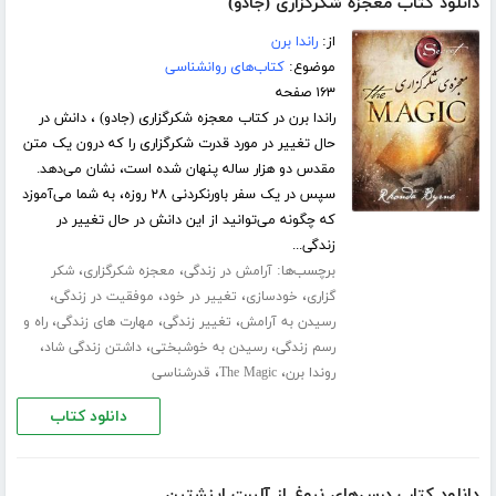
دانلود کتاب معجزه شکرگزاری (جادو)
از:
راندا برن
موضوع:
کتاب‌های روانشناسی
۱۶۳ صفحه
راندا برن در کتاب معجزه شکرگزاری (جادو) ، دانش در
حال تغییر در مورد قدرت شکرگزاری را که درون یک متن
مقدس دو هزار ساله پنهان شده است، نشان می‌دهد.
سپس در یک سفر باورنکردنی ۲۸ روزه، به شما می‌آموزد
که چگونه می‌توانید از این دانش در حال تغییر در
زندگی...
برچسب‌ها:
،
،
آرامش در زندگی
معجزه شکرگزاری
شکر
،
،
،
،
گزاری
خودسازی
تغییر در خود
موفقیت در زندگی
،
،
،
رسیدن به آرامش
تغییر زندگی
مهارت های زندگی
راه و
،
،
،
رسم زندگی
رسیدن به خوشبختی
داشتن زندگی شاد
،
،
روندا برن
The Magic
قدرشناسی
دانلود کتاب
دانلود کتاب درس‌های نبوغ از آلبرت اینشتین