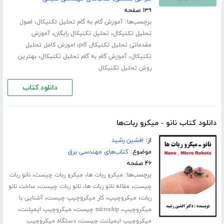
۱۳۹ صفحه
برچسب‌ها:
،
آموزش گام به گام تحلیل تکنیکال
اصول
،
،
تحلیل تکنیکال
تحلیل تکنیکال رایگان
آموزش
،
مقدماتی تحلیل تکنیکال pdf
اموزش کامل تحلیل
،
،
تکنیکال
آموزش گام به گام تحلیل تکنیکال
بهترین
روش تحلیل تکنیکال
دانلود کتاب
دانلود کتاب نانو - میکرو ربات‌ها
از:
افشین رشید
موضوع:
کتاب‌های مهندسی برق
۴۶ صفحه
برچسب‌ها:
،
،
میکرو ربات ها
میکرو ربات چیست
نانو ربات
،
،
،
چیست
مقاله نانو ربات ها
نانو ربات چیست
ساخت نانو
،
،
،
ربات
میکروچیپ
کار میکروچیپ چیست
آشنایی با
،
،
،
میکروچیپ
microchip چیست
میکروچیپ ایمپلنت
،
میکروچیپ ایمپلنت چیست
دستگاه میکروچیپ