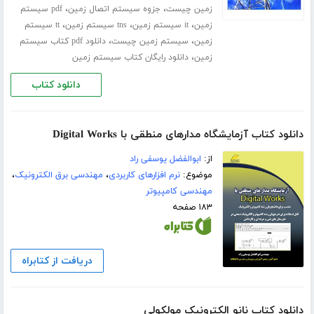
،
،
زمین چیست
جزوه سیستم اتصال زمین
pdf سیستم
،
،
،
زمین
it سیستم زمین
tns سیستم زمین
tt سیستم
،
،
زمین
سیستم زمین چیست
دانلود pdf کتاب سیستم
،
زمین
دانلود رایگان کتاب سیستم زمین
دانلود کتاب
دانلود کتاب آزمایشگاه مدارهای منطقی با Digital Works
از:
ابوالفضل یوسفی راد
موضوع:
نرم افزارهای کاربردی
،
مهندسی برق الکترونیک
،
مهندسی کامپیوتر
۱۸۳ صفحه
دریافت از کتابراه
دانلود کتاب نانو الکترونیک مولکولی