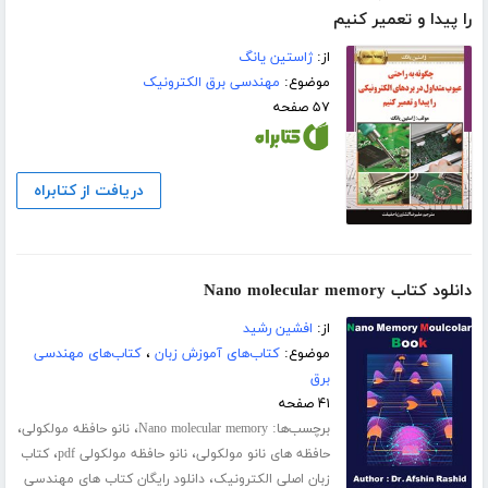
را پیدا و تعمیر کنیم
از:
ژاستین یانگ
موضوع:
مهندسی برق الکترونیک
۵۷ صفحه
دریافت از کتابراه
دانلود کتاب Nano molecular memory
از:
افشین رشید
موضوع:
کتاب‌های آموزش زبان
،
کتاب‌های مهندسی
برق
۴۱ صفحه
برچسب‌ها:
،
،
Nano molecular memory
نانو حافظه مولکولی
،
،
حافظه های نانو مولکولی
نانو حافظه مولکولی pdf
کتاب
،
زبان اصلی الکترونیک
دانلود رایگان کتاب های مهندسی