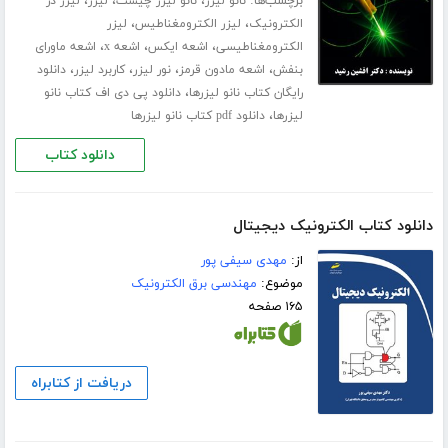
برچسب‌ها:
،
،
،
نانو لیزر
نانو لیزر چیست
لیزر
لیزر در
،
،
الکترونیک
لیزر الکترومغناطیس
لیزر
،
،
،
الکترومغناطیسی
اشعه ایکس
اشعه x
اشعه ماورای
،
،
،
،
بنفش
اشعه مادون قرمز
نور لیزر
کاربرد لیزر
دانلود
،
رایگان کتاب نانو لیزرها
دانلود پی دی اف کتاب نانو
،
لیزرها
دانلود pdf کتاب نانو لیزرها
دانلود کتاب
دانلود کتاب الکترونیک دیجیتال
از:
مهدی سیفی پور
موضوع:
مهندسی برق الکترونیک
۱۶۵ صفحه
دریافت از کتابراه