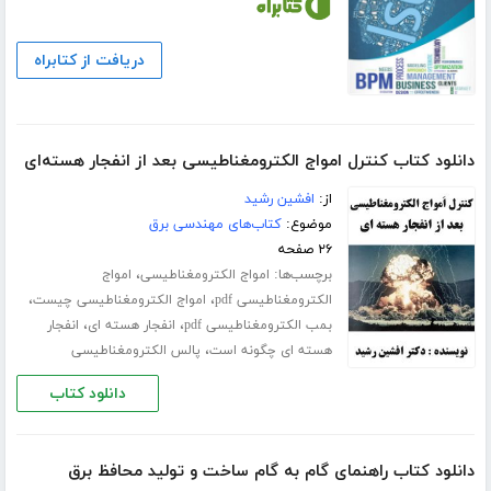
دریافت از کتابراه
دانلود کتاب کنترل امواج الکترومغناطیسی بعد از انفجار هسته‌ای
از:
افشین رشید
موضوع:
کتاب‌های مهندسی برق
۲۶ صفحه
برچسب‌ها:
،
امواج الکترومغناطیسی
امواج
،
،
الکترومغناطیسی pdf
امواج الکترومغناطیسی چیست
،
،
بمب الکترومغناطیسی pdf
انفجار هسته ای
انفجار
،
هسته ای چگونه است
پالس الکترومغناطیسی
دانلود کتاب
دانلود کتاب راهنمای گام به گام ساخت و تولید محافظ برق