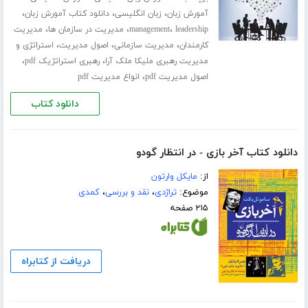
،
،
،
آمورش زبان
زبان انگلیسی
دانلود کتاب آمورش زبان
،
،
،
leadership
management
مدیریت در سازمان ها
مدیریت
،
،
،
کارمندان
مدیریت سازمانی
اصول مدیریت
استراتژی و
،
،
مدیریت رهبری ملیکا ملک آرا
رهبری استراتژیک pdf
،
اصول مدیریت pdf
انواع مدیریت pdf
دانلود کتاب
دانلود کتاب آخر بازی - در انتظار گودو
از:
مایکل وارتون
موضوع:
تراژدی
،
نقد و بررسی
،
کمدی
۲۱۵ صفحه
دریافت از کتابراه