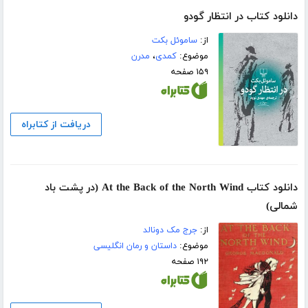
دانلود کتاب در انتظار گودو
از:
ساموئل بکت
موضوع:
کمدی
،
مدرن
۱۵۹ صفحه
دریافت از کتابراه
دانلود کتاب At the Back of the North Wind (در پشت باد
شمالی)
از:
جرج مک دونالد
موضوع:
داستان و رمان انگلیسی
۱۹۲ صفحه