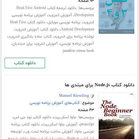
۹۳ صفحه
برچسب‌ها:
دانلود ترجمه کتاب Head First Android
،
،
Development
آموزش اندروید
آموزش برنامه نویسی
،
،
اندروید
برنامه نویسی موبایل
دانلود کتاب Head First
،
،
Android Development
دانلود کتاب آموزش اندروید
،
،
نوشته برنامه برای اندروید
کتاب ساده یادگیری اندروید
،
،
آموزش برنامه نویسی
آموزش اندروید برای مبتدیان
janathon simon book
دانلود کتاب
دانلود کتاب Node.js برای مبتدی ها
از:
Manuel Kiessling
موضوع:
کتاب‌های آموزش برنامه نویسی
۴۳ صفحه
برچسب‌ها:
،
،
جاوا اسکریپت
دانلود کتاب نود جی اس
،
،
javascript
آموزش جاوا اسکریپت
دانلود کتاب برنامه
،
،
نویسی جاوا
آموزش ساخت برنامه تحت وب
توسعه
،
،
اپلیکشن Node js
ساخت اپلیکیشن جاوا
دانلود ترجمه