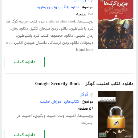
از:
دارن شان
موضوع:
دانلود رایگان بهترین رمان‌ها
۲۰۹ صفحه
برچسب‌ها:
،
،
darren shan book
دانلود کتاب جزیره گرگ ها
،
،
،
نبرد با شیاطین
دانلود رمان هیجان انگیز
دانلود رمان
،
،
رمان تحیلی
دانلود مجموعه کتاب نبرد باشیاطین
،
،
،
دیموناتا
دانلود رمان ترسناک
داستان هیجان انگیز
wolf
island book
دانلود کتاب
دانلود کتاب امنیت گوگل - Google Security Book
از:
گوگل
موضوع:
کتاب‌های آموزش امنیت
۵۹ صفحه
برچسب‌ها:
،
،
امنیت وب
امنیت وبگردی
امنیت در
اینترنت
دانلود کتاب