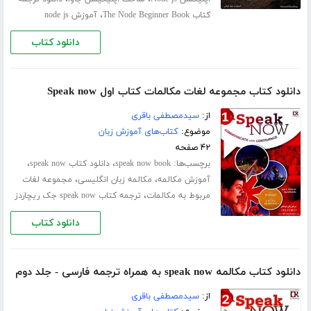
،
کتاب The Node Beginner Book
آموزش node js
دانلود کتاب
دانلود کتاب مجموعه لغات مکالمات کتاب اول Speak now
از:
سیدمصطفی باقری
موضوع:
کتاب‌های آموزش زبان
۴۲ صفحه
برچسب‌ها:
،
،
speak now book
دانلود کتاب speak now
،
،
آموزش مکالمه
مکالمه زبان انگلیسی
مجموعه لغات
،
مربوط به مکالمات
ترجمه کتاب speak now جک ریچاردز
دانلود کتاب
دانلود کتاب مکالمه speak now به همراه ترجمه فارسی - جلد دوم
از:
سیدمصطفی باقری