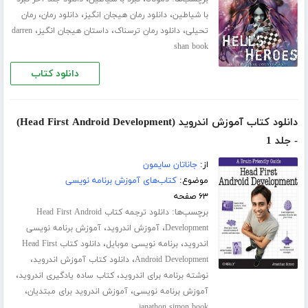
،
،
،
با شیاطین
دانلود رمان هیجان انگیز
دانلود رمان
رمان
،
،
،
تحیلی
دانلود رمان ترسناک
داستان هیجان انگیز
darren
shan book
دانلود کتاب
دانلود کتاب آموزش اندروید (Head First Android Development)
- جلد 1
از:
جاناتان سایمون
موضوع:
کتاب‌های آموزش برنامه نویسی
۶۳ صفحه
برچسب‌ها:
دانلود ترجمه کتاب Head First Android
،
،
Development
آموزش اندروید
آموزش برنامه نویسی
،
،
اندروید
برنامه نویسی موبایل
دانلود کتاب Head First
،
،
Android Development
دانلود کتاب آموزش اندروید
،
،
نوشته برنامه برای اندروید
کتاب ساده یادگیری اندروید
،
،
آموزش برنامه نویسی
آموزش اندروید برای مبتدیان
janathon simon book