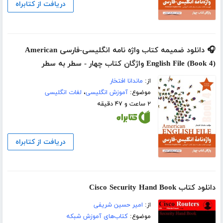
دریافت از کتابراه
🎧 دانلود ضمیمه کتاب واژه نامه انگلیسی-فارسی American
English File (Book 4) واژگان کتاب چهار - سطر به سطر
از:
ماندانا افتخار
موضوع:
آموزش انگلیسی
،
لغات انگلیسی
۲ ساعت و ۴۷ دقیقه
دریافت از کتابراه
دانلود کتاب Cisco Security Hand Book
از:
امیر حسین شریفی
موضوع:
کتاب‌های آموزش شبکه