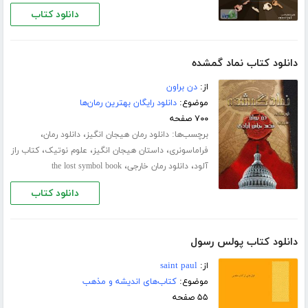
دانلود کتاب
دانلود کتاب نماد گمشده
از:
دن براون
موضوع:
دانلود رایگان بهترین رمان‌ها
۷۰۰ صفحه
برچسب‌ها:
،
،
دانلود رمان هیجان انگیز
دانلود رمان
،
،
،
فراماسونری
داستان هیجان انگیز
علوم نوتیک
کتاب راز
،
،
آلود
دانلود رمان خارجی
the lost symbol book
دانلود کتاب
دانلود کتاب پولس رسول
از:
saint paul
موضوع:
کتاب‌های اندیشه و مذهب
۵۵ صفحه