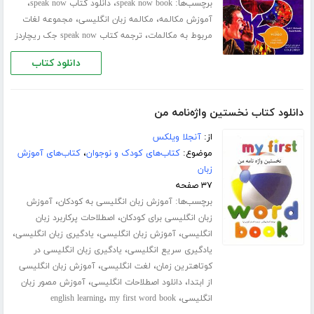
برچسب‌ها:
،
،
speak now book
دانلود کتاب speak now
،
،
آموزش مکالمه
مکالمه زبان انگلیسی
مجموعه لغات
،
مربوط به مکالمات
ترجمه کتاب speak now جک ریچاردز
دانلود کتاب
دانلود کتاب نخستین واژه‌نامه من
از:
آنجلا ویلکس
موضوع:
کتاب‌های کودک و نوجوان
،
کتاب‌های آموزش
زبان
۳۷ صفحه
برچسب‌ها:
،
آموزش زبان انگلیسی به کودکان
آموزش
،
زبان انگلیسی برای کودکان
اصطلاحات پرکاربرد زبان
،
،
،
انگلیسی
آموزش زبان انگلیسی
یادگیری زبان انگلیسی
،
یادگیری سریع انگلیسی
یادگیری زبان انگلیسی در
،
،
کوتاهترین زمان
لغت انگلیسی
آموزش زبان انگلیسی
،
،
از ابتدا
دانلود اصطلاحات انگلیسی
آموزش مصور زبان
،
،
انگلیسی
my first word book
english learning