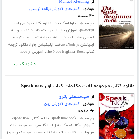
از:
Manuel Kiessling
موضوع:
کتاب‌های آموزش برنامه نویسی
۴۳ صفحه
برچسب‌ها:
،
،
جاوا اسکریپت
دانلود کتاب نود جی اس
،
،
javascript
آموزش جاوا اسکریپت
دانلود کتاب برنامه
،
،
نویسی جاوا
آموزش ساخت برنامه تحت وب
توسعه
،
،
اپلیکشن Node js
ساخت اپلیکیشن جاوا
دانلود ترجمه
،
کتاب The Node Beginner Book
آموزش node js
دانلود کتاب
دانلود کتاب مجموعه لغات مکالمات کتاب اول Speak now
از:
سیدمصطفی باقری
موضوع:
کتاب‌های آموزش زبان
۴۲ صفحه
برچسب‌ها:
،
،
speak now book
دانلود کتاب speak now
،
،
آموزش مکالمه
مکالمه زبان انگلیسی
مجموعه لغات
،
مربوط به مکالمات
ترجمه کتاب speak now جک ریچاردز