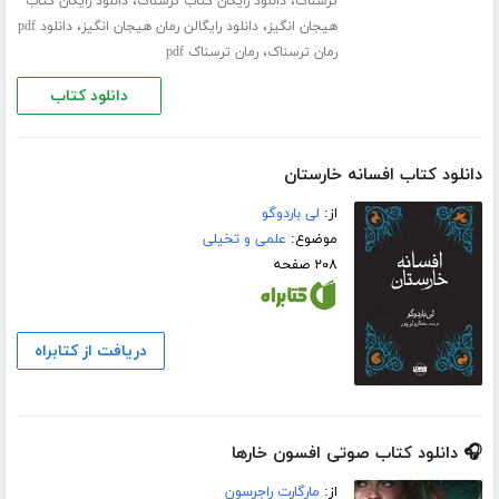
،
،
ترسناک
دانلود رایگان کتاب ترسناک
دانلود رایگان کتاب
،
،
هیجان انگیز
دانلود رایگالن رمان هیجان انگیز
دانلود pdf
،
رمان ترسناک
رمان ترسناک pdf
دانلود کتاب
دانلود کتاب افسانه خارستان
از:
لی باردوگو
موضوع:
علمی و تخیلی
۲۰۸ صفحه
دریافت از کتابراه
🎧 دانلود کتاب صوتی افسون خارها
از:
مارگارت راجرسون