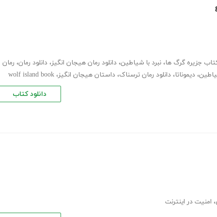
کتاب جزیره گرگ ها
،
نبرد با شیاطین
،
دانلود رمان هیجان انگیز
،
دانلود رمان
،
رمان
یاطین
،
دیموناتا
،
دانلود رمان ترسناک
،
داستان هیجان انگیز
،
wolf island book
دانلود کتاب
،
امنیت در اینترنت