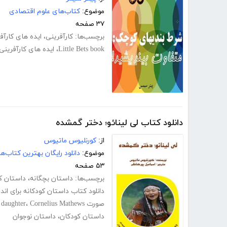
موضوع:
کتاب‌های علوم اقتصادی
۳۷ صفحه
برچسب‌ها:
کارآفرینی
،
ایده های کارآف
Little Bets book
،
ایده های کارآفرینی
دانلود کتاب لی لینائو؛ دختر گمشده
از:
کورنلیوس ماتیوس
موضوع:
دانلود رایگان بهترین کتاب‌
۵۳ صفحه
برچسب‌ها:
داستان بچگانه
،
داستان ک
دانلود کتاب داستان کودکانه برای اند
صورت pdf
Cornelius Mathews
،
 daughter
داستان کودکان
،
داستان نوجوان