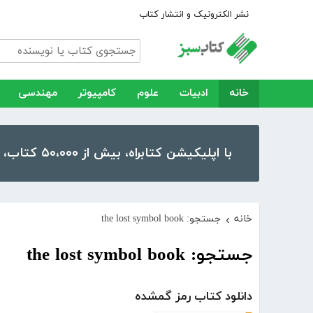
نشر الکترونیک و انتشار کتاب
خانه
ادبیات
علوم
کامپیوتر
مهندسی
با اپلیکیشن کتابراه، بیش از ۵۰،۰۰۰ کتاب، کتاب صوتی و رمان را در موبایل و تبلت خود داشته باشید!
خانه
جستجو: the lost symbol book
›
جستجو: the lost symbol book
دانلود کتاب رمز گمشده