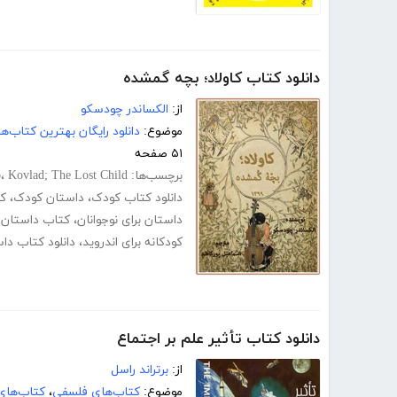
دانلود کتاب کاولاد؛ بچه گمشده
از:
الکساندر چودسکو
موضوع:
دانلود رایگان بهترین کتاب‌
۵۱ صفحه
برچسب‌ها:
Kovlad; The Lost Child
،
o
دانلود کتاب کودک
،
داستان کودک
،
ک
داستان برای نوجوانان
،
کتاب داستان ب
کودکانه برای اندروید
،
دانلود کتاب داس
دانلود کتاب تأثیر علم بر اجتماع
از:
برتراند راسل
موضوع:
کتاب‌های فلسفی
،
کتاب‌های