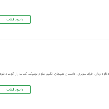
دانلود کتاب
انلود رمان
،
فراماسونری
،
داستان هیجان انگیز
،
علوم نوتیک
،
کتاب راز آلود
،
دانلود
دانلود کتاب