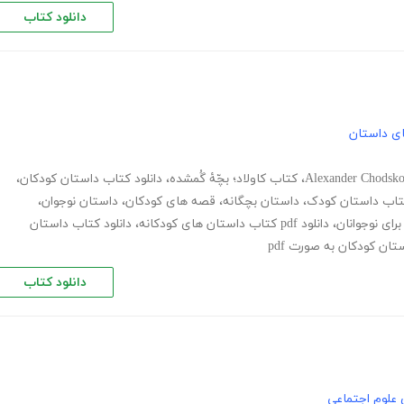
دانلود کتاب
های داستان
Alexander Chodsk
،
کتاب کاولاد؛ بچّۀ گُمشده
،
دانلود کتاب داستان کودکان
،
تاب داستان کودک
،
داستان بچگانه
،
قصه های کودکان
،
داستان نوجوان
،
رای نوجوانان
،
دانلود pdf کتاب داستان های کودکانه
،
دانلود کتاب داستان
تان کودکان به صورت pdf
دانلود کتاب
 علوم اجتماعی