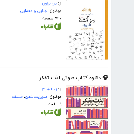
از:
دن براون
موضوع:
جنایی و معمایی
۷۲۶ صفحه
🎧 دانلود کتاب صوتی لذت تفکر
از:
زینا هیتز
موضوع:
مدیریت ذهن
،
فلسفه
۹ ساعت