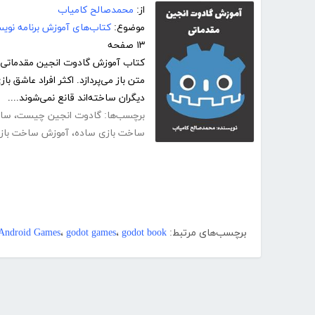
از:
محمدصالح کامیاب
موضوع:
کتاب‌های آموزش برنامه نوی
۱۳ صفحه
کتاب آموزش گادوت انجین مقدماتی نو
متن باز می‌پردازد. اکثر افراد عاشق ب
دیگران ساخته‌اند قانع نمی‌شوند....
برچسب‌ها:
گادوت انجین چیست
،
ساخ
ساخت بازی ساده
،
آموزش ساخت بازی 
برچسب‌های مرتبط:
godot book
،
godot games
،
Android Games