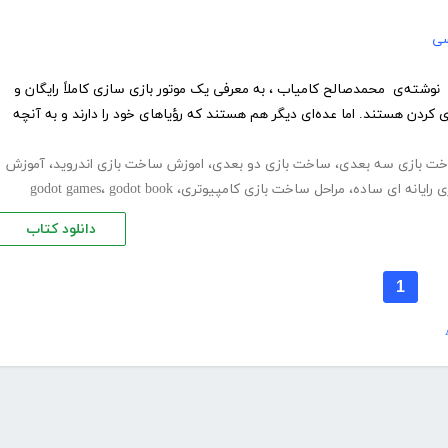
سی
شته‌ی محمدصالح کامیاب ، به معرفی یک موتور بازی سازی کاملاً رایگان و
ازی کردن هستند. اما عده‌ای دیگر هم هستند که رؤیا‌های خود را دارند و به آنچه
ت بازی سه بعدی
،
ساخت بازی دو بعدی
،
اموزش ساخت بازی اندروید
،
آموزش
رایانه ای ساده
،
مراحل ساخت بازی کامپیوتری
،
godot book
،
godot games
دانلود کتاب
1