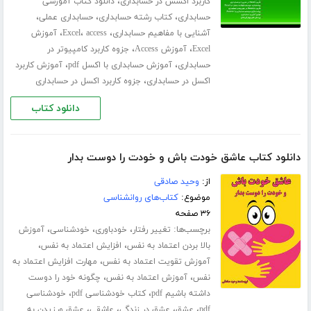
،
کاربرد اکسس در حسابداری
دانلود کتاب آموزشی
،
،
،
حسابداری
کتاب رشته حسابداری
حسابداری عملی
،
،
،
آشنایی با مفاهیم حسابداری
access
Excel
آموزش
،
،
Excel
آموزش Access
جزوه کاربرد کامپیوتر در
،
،
حسابداری
آموزش حسابداری با اکسل pdf
آموزش کاربرد
،
اکسل در حسابداری
جزوه کاربرد اکسل در حسابداری
دانلود کتاب
دانلود کتاب عاشق خودت باش و خودت را دوست بدار
از:
وحید صادقی
موضوع:
کتاب‌های روانشناسی
۳۶ صفحه
برچسب‌ها:
،
،
،
تغییر رفتار
خودباوری
خودشناسی
آموزش
،
،
بالا بردن اعتماد به نفس
افزایش اعتماد به نفس
،
آموزش تقویت اعتماد به نفس
مهارت افزایش اعتماد به
،
،
نفس
آموزش اعتماد به نفس
چگونه خود را دوست
،
،
داشته باشیم pdf
کتاب خودشناسی pdf
خودشناسی
،
،
،
،
pdf
عشق
عشق در زندگی
عاشقی
عشق ورزیدن به