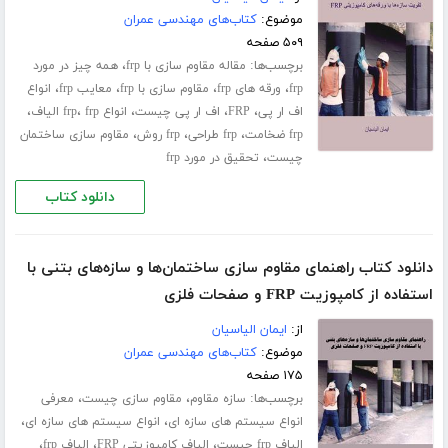
موضوع:
کتاب‌های مهندسی عمران
۵۰۹ صفحه
برچسب‌ها:
،
مقاله مقاوم سازی با frp
همه چیز در مورد
،
،
،
،
frp
ورقه های frp
مقاوم سازی با frp
معایب frp
انواع
،
،
،
،
،
اف ار پی
FRP
اف ار پی چیست
انواع frp
frp الیاف
،
،
،
frp ضخامت
frp طراحی
frp روش
مقاوم سازی ساختمان
،
چیست
تحقیق در مورد frp
دانلود کتاب
دانلود کتاب راهنمای مقاوم سازی ساختمان‌ها و سازه‌های بتنی با
استفاده از کامپوزیت FRP و صفحات فلزی
از:
ایمان الیاسیان
موضوع:
کتاب‌های مهندسی عمران
۱۷۵ صفحه
برچسب‌ها:
،
،
سازه مقاوم
مقاوم سازی چیست
معرفی
،
،
انواع سیستم های سازه ای
انواع سیستم های سازه ای
،
،
،
الیاف frp چیست
الیاف کامپوزیتی FRP
الیاف frp