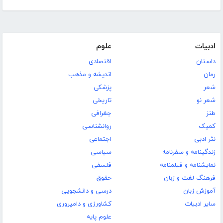
ادبیات
علوم
داستان
اقتصادی
رمان
اندیشه و مذهب
شعر
پزشکی
شعر نو
تاریخی
طنز
جغرافی
کمیک
روانشناسی
نثر ادبی
اجتماعی
زندگینامه و سفرنامه
سیاسی
نمایشنامه و فیلمنامه
فلسفی
فرهنگ لغت و زبان
حقوق
آموزش زبان
درسی و دانشجویی
سایر ادبیات
کشاورزی و دامپروری
علوم پایه