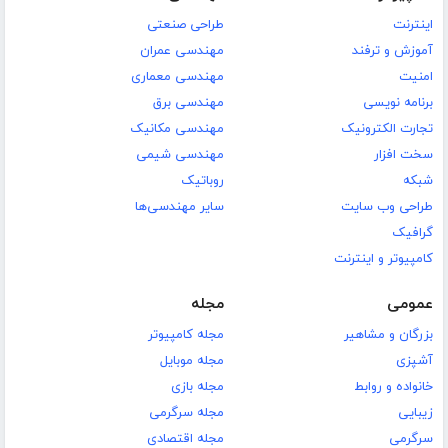
اینترنت
طراحی صنعتی
آموزش و ترفند
مهندسی عمران
امنیت
مهندسی معماری
برنامه نویسی
مهندسی برق
تجارت الکترونیک
مهندسی مکانیک
سخت افزار
مهندسی شیمی
شبکه
روباتیک
طراحی وب سایت
سایر مهندسی‌ها
گرافیک
کامپیوتر و اینترنت
عمومی
مجله
بزرگان و مشاهیر
مجله کامپیوتر
آشپزی
مجله موبایل
خانواده و روابط
مجله بازی
زیبایی
مجله سرگرمی
سرگرمی
مجله اقتصادی