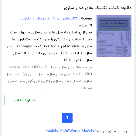
دانلود کتاب تکنیک های مدل سازی
موضوع:
کتاب‌های آموزش کامپیوتر و اینترنت
۳۹ صفحه
قبل از پرداختن به مدل ها و مدل سازی ها بهتر است
یک بار مفاهیم متدلوژی را مرور کنیم : متدلوژی ها
مدل ها Models ابزار Tools تکنیک ها Technique مدل
سازی فرآیندی DFD مدل سازی داده ای ERD مدل
سازی رفتاری ELH
برچسب‌ها:
،
،
،
،
،
مدل سازی
مدلینگ
DFD
UML
models
،
،
،
ERD
تکنیک های مدل سازی
مدل سازی فرآیندی
مدل
،
،
،
سازی داده ای
مدل سازی رفتاری
شی گرایی
مهندسی
نرم افزار
دانلود کتاب
1
برچسب‌های مرتبط:
SolidWorks Models
،
models