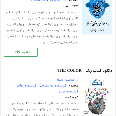
موضوع:
کتاب‌های اندیشه و مذهب
۱۱۳۳ صفحه
برچسب‌ها:
،
،
امیرالمومنین
شرح نهج‌البلاغه
دانلود کتاب
،
کامل نهج البلاغه pdf
دانلود کتاب نهج البلاغه برای
،
،
موبایل
دانلود نهج البلاغه با ترجمه فارسی برای اندروید
،
،
نهج البلاغه اندروید
معنی نهج البلاغه
بهترین تفسیر
،
،
نهج البلاغه
نهج البلاغه
خطبه های نهج البلاغه حضرت
،
امیر المومنین
حضرت علی
دانلود کتاب
دانلود کتاب رنگ - THE COLOR
از:
مسیب استوار
موضوع:
کتاب‌های روانشناسی
،
کتاب‌های علمی
،
کتاب‌های هنری
۸۹ صفحه
برچسب‌ها:
،
فهرست نام رنگ های مبنا
کاربرد رنگ در
،
،
،
صنعت
تاثیر روانشناختی رنگها
معنی و مفهوم رنگها
،
،
اثرات رنگ ها بر ادراک ما
تاثیر رنگ در انسان
انواع رنگ