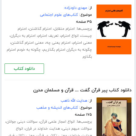
از:
مهدی داودزاده
موضوع:
کتاب‌های علوم اجتماعی
۳۵ صفحه
برچسب‌ها:
،
،
احترام متقابل
احترام گذاشتن
احترام
،
،
،
،
چیست
انواع احترام
تعریف احترام
احترام به دیگران
،
،
،
معنی احترام
احترام یعنی چه
معنی احترام گذاشتن
،
چگونه به دیگران احترام بگذاریم
چگونه به خودم احترام
بگذارم
دانلود کتاب
دانلود کتاب پیر قرآن گفت ... قرآن و مسلمان مدرن
از:
هدایت الله ذاهب
موضوع:
کتاب‌های اندیشه و مذهب
۱۷۵ صفحه
برچسب‌ها:
،
،
انواع اعجاز علمی قرآن
سوالات دینی جوانان
،
،
سوالات مبهم دینی
هدایت خداوند در قران
انواع
،
،
،
هدایت خداوند
معنی تکاثر در قرآن
معنی تکاثر
فرق