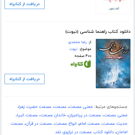
دریافت از کتابراه
دانلود کتاب راهنما شناسی (نبوت)
از:
رضا محمدی
موضوع:
نبوت
۴۰۰ صفحه
دریافت از کتابراه
جستجوهای مرتبط:
معنی عصمت
،
عصمت
،
عصمت حضرت زهرا
،
معنی عصمت
،
عصمت در پیامبران
،
خاندان عصمت
،
عصمت انبیا
،
حدیث عصمت
،
عصمت امام
،
انواع عصمت
،
عصمت در قرآن
،
عصمت
امامان
،
دانلود کتاب عصمت در ترازوی نقد