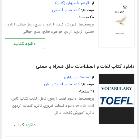
از:
قیصر خسروان (کللی)
موضوع:
کتاب‌های فلسفی
۴۰ صفحه
برچسب‌ها:
،
،
،
کوروش کبیر
آزادی و صلح
روز جهانی آزادی
،
،
،
معنی آزادی
آزادی خواهی
صلح
صلح جهانی
دانلود کتاب
دانلود کتاب لغات و اصطلاحات تافل همراه با معنی
از:
محمدعلی باباپور
موضوع:
کتاب‌های آموزش زبان
۴۱ صفحه
برچسب‌ها:
،
،
دانلود لغات آزمون تافل
لغات کتاب تافل
،
،
words tofel
دانلود کلمات ضروری تافل
کلمات آزمون
،
تافل
آموزش کلمات تافل
دانلود کتاب